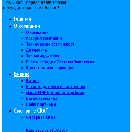
ТРК Скат - первая независимая
телерадиокомпания Роcсии!
Главная
О компании
О компании
История компании
Технические возможности
Документы
Топ-менеджмент
Ритмы города с Сергеем Тюпаевым
Контактная информация
Бизнес
Бизнес
Рекламодателям и партнерам
«Скат-МИР Premium» в цифрах
Бизнес-команда
Наши партнеры
Смотрите СКАТ
Смотрите СКАТ
Ваше утро от 23.03.2024