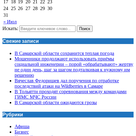
17
18
19
20
21
22
23
24
25
26
27
28
29
30
31
« Июл
Искать:
Поиск
Свежие записи
В Самарской области сохранится теплая погода
Мошенники продолжают использовать приёмы
социальной инженерии – порой «обрабатывают» жертву
не один день, шаг за шагом подталкивая к нужному им
решению
Вячеслав Федорищев дал поручения по отработке
последствий атаки на Wildberries в Самаре
В Тольятти проходят соревнования между командами
ГИМС МЧС России
В Самарской области ожидаются грозы
Рубрики
Афиша
Бизнес