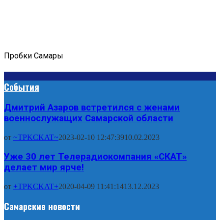
Пробки Самары
События
Дмитрий Азаров встретился с женами
военнослужащих Самарской области
от
~TPKCKAT~
2023-02-10 12:47:39
10.02.2023
Уже 30 лет Телерадиокомпания «СКАТ»
делает мир ярче!
от
+TPKCKAT+
2020-04-09 11:41:14
13.12.2023
Самарские новости