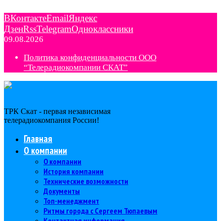
ВКонтакте
Email
Яндекс
Дзен
Rss
Telegram
Одноклассники
09.08.2026
Политика конфиденциальности ООО
“Телерадиокомпании СКАТ”
ТРК Скат - первая независимая
телерадиокомпания Роcсии!
Главная
О компании
О компании
История компании
Технические возможности
Документы
Топ-менеджмент
Ритмы города с Сергеем Тюпаевым
Контактная информация