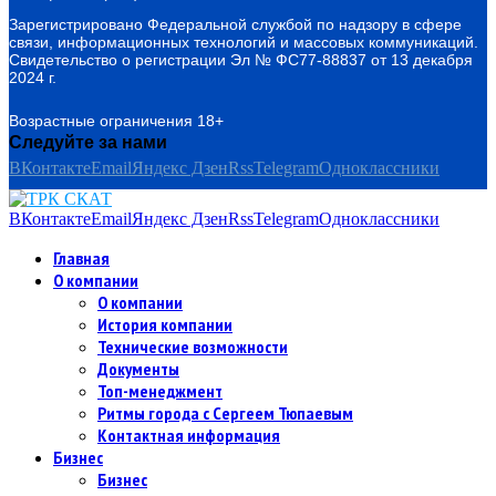
Зарегистрировано Федеральной службой по надзору в сфере
связи, информационных технологий и массовых коммуникаций.
Свидетельство о регистрации Эл № ФС77-88837 от 13 декабря
2024 г.
Возрастные ограничения 18+
Следуйте за нами
ВКонтакте
Email
Яндекс Дзен
Rss
Telegram
Одноклассники
ВКонтакте
Email
Яндекс Дзен
Rss
Telegram
Одноклассники
Главная
О компании
О компании
История компании
Технические возможности
Документы
Топ-менеджмент
Ритмы города с Сергеем Тюпаевым
Контактная информация
Бизнес
Бизнес