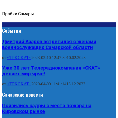
Пробки Самары
События
Дмитрий Азаров встретился с женами
военнослужащих Самарской области
от
~TPKCKAT~
2023-02-10 12:47:39
10.02.2023
Уже 30 лет Телерадиокомпания «СКАТ»
делает мир ярче!
от
+TPKCKAT+
2020-04-09 11:41:14
13.12.2023
Самарские новости
Появились кадры с места пожара на
Кировском рынке