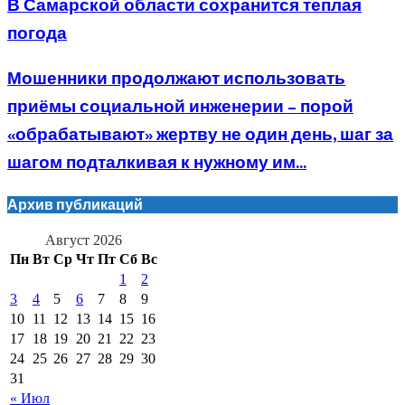
В Самарской области сохранится теплая
погода
Мошенники продолжают использовать
приёмы социальной инженерии – порой
«обрабатывают» жертву не один день, шаг за
шагом подталкивая к нужному им...
Архив публикаций
Август 2026
Пн
Вт
Ср
Чт
Пт
Сб
Вс
1
2
3
4
5
6
7
8
9
10
11
12
13
14
15
16
17
18
19
20
21
22
23
24
25
26
27
28
29
30
31
« Июл