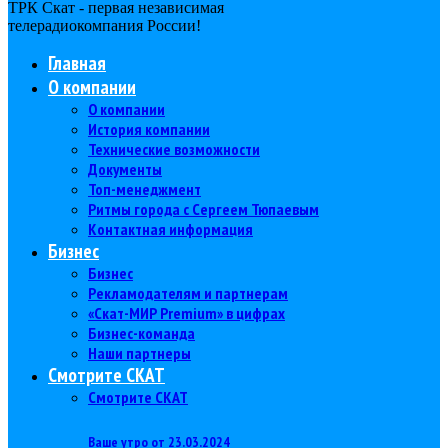
ТРК Скат - первая независимая
телерадиокомпания Роcсии!
Главная
О компании
О компании
История компании
Технические возможности
Документы
Топ-менеджмент
Ритмы города с Сергеем Тюпаевым
Контактная информация
Бизнес
Бизнес
Рекламодателям и партнерам
«Скат-МИР Premium» в цифрах
Бизнес-команда
Наши партнеры
Смотрите СКАТ
Смотрите СКАТ
Ваше утро от 23.03.2024