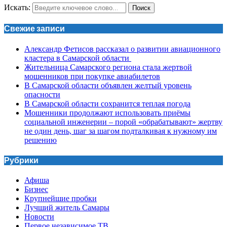
Искать:
Поиск
Свежие записи
Александр Фетисов рассказал о развитии авиационного
кластера в Самарской области
Жительница Самарского региона стала жертвой
мошенников при покупке авиабилетов
В Самарской области объявлен желтый уровень
опасности
В Самарской области сохранится теплая погода
Мошенники продолжают использовать приёмы
социальной инженерии – порой «обрабатывают» жертву
не один день, шаг за шагом подталкивая к нужному им
решению
Рубрики
Афиша
Бизнес
Крупнейшие пробки
Лучший житель Самары
Новости
Первое независимое ТВ