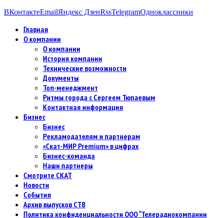
ВКонтакте
Email
Яндекс Дзен
Rss
Telegram
Одноклассники
Главная
О компании
О компании
История компании
Технические возможности
Документы
Топ-менеджмент
Ритмы города с Сергеем Тюпаевым
Контактная информация
Бизнес
Бизнес
Рекламодателям и партнерам
«Скат-МИР Premium» в цифрах
Бизнес-команда
Наши партнеры
Смотрите СКАТ
Новости
События
Архив выпусков СТВ
Политика конфиденциальности ООО “Телерадиокомпании