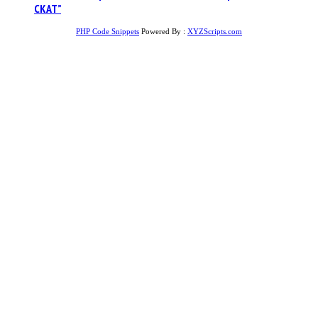
СКАТ”
PHP Code Snippets
Powered By :
XYZScripts.com