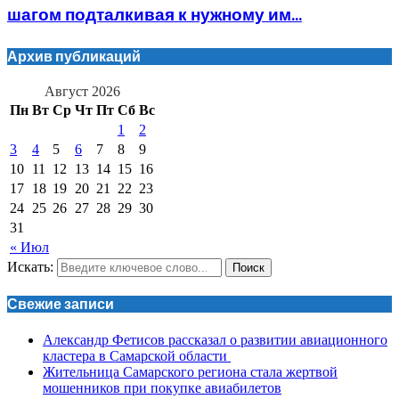
шагом подталкивая к нужному им...
Архив публикаций
Август 2026
Пн
Вт
Ср
Чт
Пт
Сб
Вс
1
2
3
4
5
6
7
8
9
10
11
12
13
14
15
16
17
18
19
20
21
22
23
24
25
26
27
28
29
30
31
« Июл
Искать:
Поиск
Свежие записи
Александр Фетисов рассказал о развитии авиационного
кластера в Самарской области
Жительница Самарского региона стала жертвой
мошенников при покупке авиабилетов