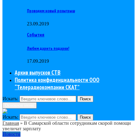
Проводим новый розыгрыш
23.09.2019
События
Любим дарить подарки!
17.09.2019
Архив выпусков СТВ
Политика конфиденциальности ООО
“Телерадиокомпании СКАТ”
Искать:
Поиск
Основное меню
Искать:
Поиск
Главная
»
В Самарской области сотрудникам скорой помощи
увеличат зарплату
Новости