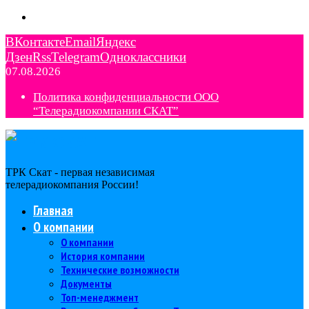
ВКонтакте
Email
Яндекс
Дзен
Rss
Telegram
Одноклассники
07.08.2026
Политика конфиденциальности ООО
“Телерадиокомпании СКАТ”
ТРК Скат - первая независимая
телерадиокомпания Роcсии!
Главная
О компании
О компании
История компании
Технические возможности
Документы
Топ-менеджмент