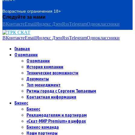
Возрастные ограничения 18+
Следуйте за нами
ВКонтакте
Email
Яндекс Дзен
Rss
Telegram
Одноклассники
ВКонтакте
Email
Яндекс Дзен
Rss
Telegram
Одноклассники
Главная
О компании
О компании
История компании
Технические возможности
Документы
Топ-менеджмент
Ритмы города с Сергеем Тюпаевым
Контактная информация
Бизнес
Бизнес
Рекламодателям и партнерам
«Скат-МИР Premium» в цифрах
Бизнес-команда
Наши партнеры