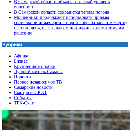
В Самарской области объявлен желтый уровень
опасности
В Самарской области сохранится теплая погода
Мошенники продолжают использовать приёмы
социальной инженерии – порой «обрабатывают» жертву
не один день, шаг за шагом подталкивая к нужному им
решению
Рубрики
Афиша
Бизнес
Крупнейшие пробки
Лучший житель Самары
Новости
Первое независимое ТВ
Самарские новости
Смотрите СКАТ
События
ТРК-Скат