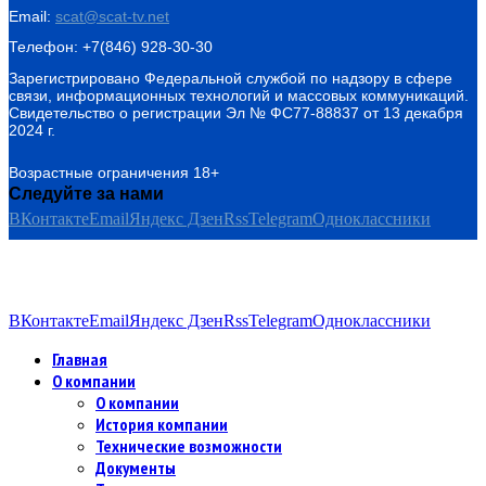
Email:
scat@scat-tv.net
Телефон: +7(846) 928-30-30
Зарегистрировано Федеральной службой по надзору в сфере
связи, информационных технологий и массовых коммуникаций.
Свидетельство о регистрации Эл № ФС77-88837 от 13 декабря
2024 г.
Возрастные ограничения 18+
Следуйте за нами
ВКонтакте
Email
Яндекс Дзен
Rss
Telegram
Одноклассники
ВКонтакте
Email
Яндекс Дзен
Rss
Telegram
Одноклассники
Главная
О компании
О компании
История компании
Технические возможности
Документы