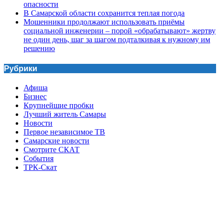
опасности
В Самарской области сохранится теплая погода
Мошенники продолжают использовать приёмы
социальной инженерии – порой «обрабатывают» жертву
не один день, шаг за шагом подталкивая к нужному им
решению
Рубрики
Афиша
Бизнес
Крупнейшие пробки
Лучший житель Самары
Новости
Первое независимое ТВ
Самарские новости
Смотрите СКАТ
События
ТРК-Скат