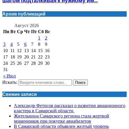
шагом подталкивая к нужному им...
Архив публикаций
Август 2026
Пн
Вт
Ср
Чт
Пт
Сб
Вс
1
2
3
4
5
6
7
8
9
10
11
12
13
14
15
16
17
18
19
20
21
22
23
24
25
26
27
28
29
30
31
« Июл
Искать:
Поиск
Свежие записи
Александр Фетисов рассказал о развитии авиационного
кластера в Самарской области
Жительница Самарского региона стала жертвой
мошенников при покупке авиабилетов
В Самарской области объявлен желтый уровень