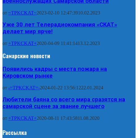
военнослужащих Самарской области
от
~TPKCKAT~
2023-02-10 12:47:39
10.02.2023
Уже 30 лет Телерадиокомпания «СКАТ»
делает мир ярче!
от
+TPKCKAT+
2020-04-09 11:41:14
13.12.2023
Самарские новости
Появились кадры с места пожара на
Кировском рынке
от
-=TPKCKAT=-
2024-01-22 13:56:12
22.01.2024
Любители баяна со всего мира сразятся на
самарской сцене за звание лучшего
от
+TPKCKAT+
2020-08-11 17:43:58
11.08.2020
Рассылка