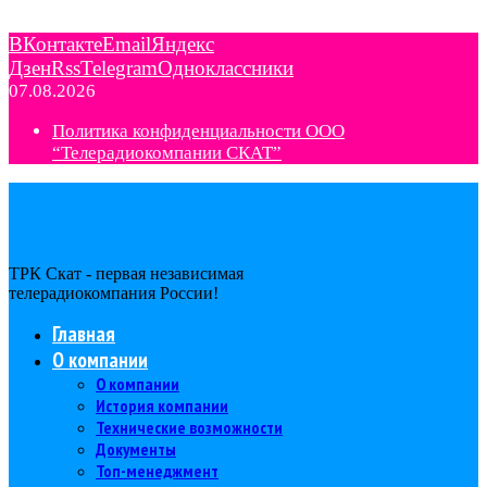
ВКонтакте
Email
Яндекс
Дзен
Rss
Telegram
Одноклассники
07.08.2026
Политика конфиденциальности ООО
“Телерадиокомпании СКАТ”
ТРК Скат - первая независимая
телерадиокомпания Роcсии!
Главная
О компании
О компании
История компании
Технические возможности
Документы
Топ-менеджмент