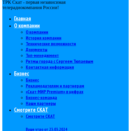
ТРК Скат - первая независимая
телерадиокомпания Роcсии!
Главная
О компании
О компании
История компании
Технические возможности
Документы
Топ-менеджмент
Ритмы города с Сергеем Тюпаевым
Контактная информация
Бизнес
Бизнес
Рекламодателям и партнерам
«Скат-МИР Premium» в цифрах
Бизнес-команда
Наши партнеры
Смотрите СКАТ
Смотрите СКАТ
Ваше утро от 23.03.2024