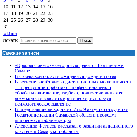
10
11
12
13
14
15
16
17
18
19
20
21
22
23
24
25
26
27
28
29
30
31
« Июл
Искать:
Поиск
Свежие записи
«Крылья Советов» сегодня сыграют с «Балтикой» в
Самаре
В Самарской области ожидаются дожди и грозы
В регионе растёт число дистанционных мошенничеств
— преступники работают профессионально и
обрабатывают жертву глубоко, полностью лишая ее
возможности мыслить критически, используя
психологическое давление
В предстоящие выходные с 7 по 9 августа сотрудники
Госавтоинспекции Самарской области проведут
широкомасштабные рейды
Александр Фетисов рассказал о развитии авиационного
кластера в Самарской области