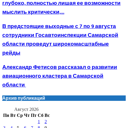
глубоко, полностью лишая ее возможности
мыслить критически,...
В предстоящие выходные с 7 по 9 августа
сотрудники Госавтоинспекции Самарской
области проведут широкомасштабные
рейды
Александр Фетисов рассказал о развитии
авиационного кластера в Самарской
области
Архив публикаций
Август 2026
Пн
Вт
Ср
Чт
Пт
Сб
Вс
1
2
3
4
5
6
7
8
9