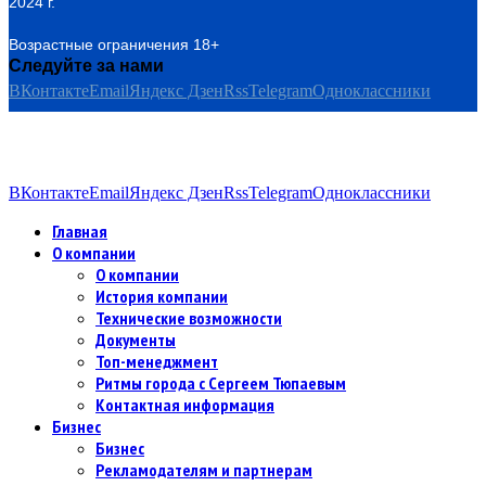
2024 г.
Возрастные ограничения 18+
Следуйте за нами
ВКонтакте
Email
Яндекс Дзен
Rss
Telegram
Одноклассники
ВКонтакте
Email
Яндекс Дзен
Rss
Telegram
Одноклассники
Главная
О компании
О компании
История компании
Технические возможности
Документы
Топ-менеджмент
Ритмы города с Сергеем Тюпаевым
Контактная информация
Бизнес
Бизнес
Рекламодателям и партнерам