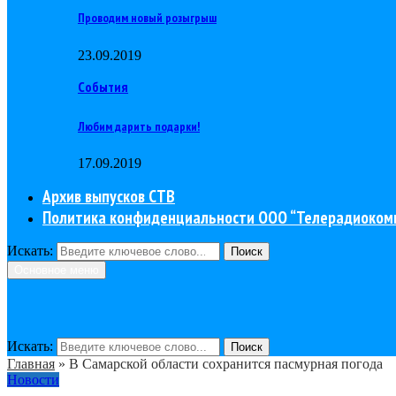
Проводим новый розыгрыш
23.09.2019
События
Любим дарить подарки!
17.09.2019
Архив выпусков СТВ
Политика конфиденциальности ООО “Телерадиоком
Искать:
Поиск
Основное меню
Искать:
Поиск
Главная
»
В Самарской области сохранится пасмурная погода
Новости