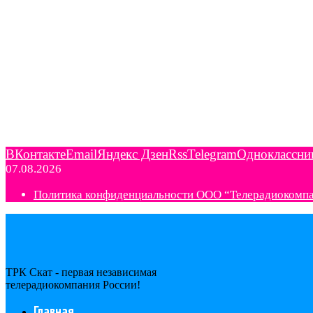
ВКонтакте
Email
Яндекс Дзен
Rss
Telegram
Одноклассни
07.08.2026
Политика конфиденциальности ООО “Телерадиокомп
ТРК Скат - первая независимая
телерадиокомпания Роcсии!
Главная