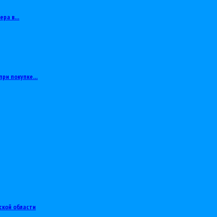
тера в…
при покупке…
ской области