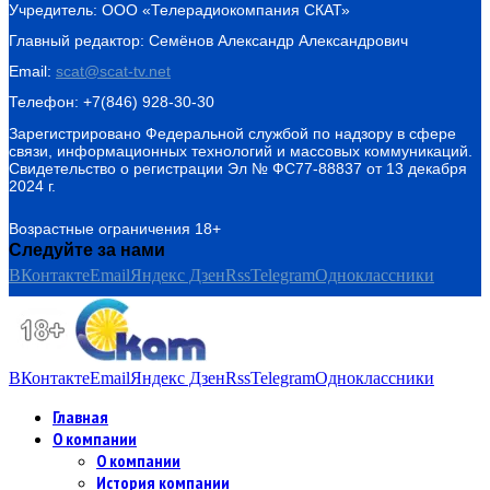
Учредитель: ООО «Телерадиокомпания СКАТ»
Главный редактор: Семёнов Александр Александрович
Email:
scat@scat-tv.net
Телефон: +7(846) 928-30-30
Зарегистрировано Федеральной службой по надзору в сфере
связи, информационных технологий и массовых коммуникаций.
Свидетельство о регистрации Эл № ФС77-88837 от 13 декабря
2024 г.
Возрастные ограничения 18+
Следуйте за нами
ВКонтакте
Email
Яндекс Дзен
Rss
Telegram
Одноклассники
ВКонтакте
Email
Яндекс Дзен
Rss
Telegram
Одноклассники
Главная
О компании
О компании
История компании