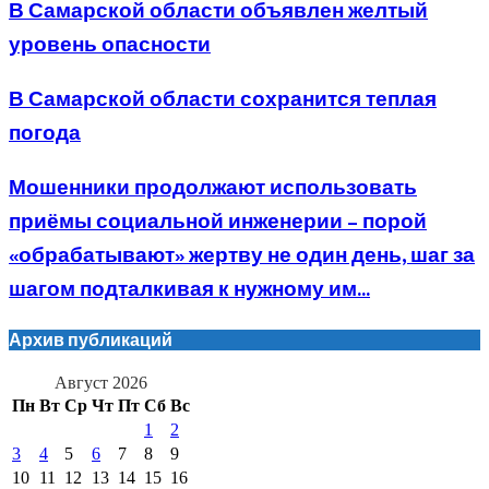
В Самарской области объявлен желтый
уровень опасности
В Самарской области сохранится теплая
погода
Мошенники продолжают использовать
приёмы социальной инженерии – порой
«обрабатывают» жертву не один день, шаг за
шагом подталкивая к нужному им...
Архив публикаций
Август 2026
Пн
Вт
Ср
Чт
Пт
Сб
Вс
1
2
3
4
5
6
7
8
9
10
11
12
13
14
15
16