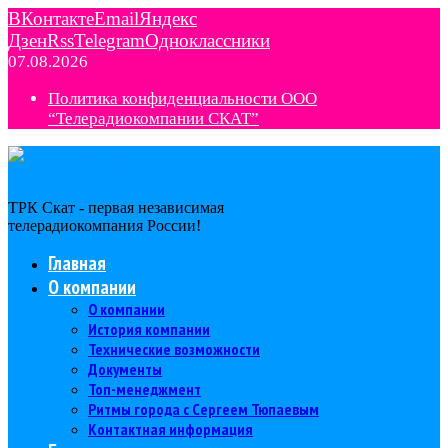
ВКонтакте
Email
Яндекс
Дзен
Rss
Telegram
Одноклассники
07.08.2026
Политика конфиденциальности ООО
“Телерадиокомпании СКАТ”
ТРК Скат - первая независимая
телерадиокомпания Роcсии!
Главная
О компании
О компании
История компании
Технические возможности
Документы
Топ-менеджмент
Ритмы города с Сергеем Тюпаевым
Контактная информация