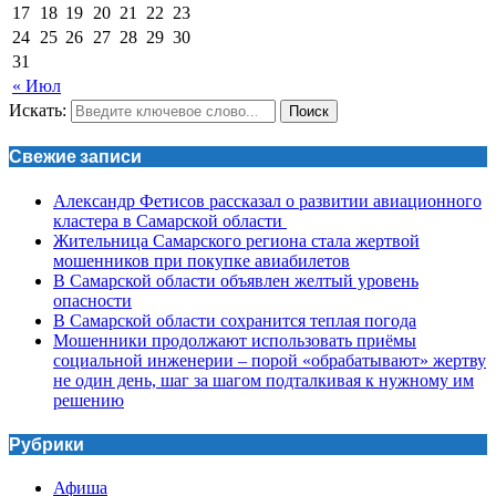
17
18
19
20
21
22
23
24
25
26
27
28
29
30
31
« Июл
Искать:
Поиск
Свежие записи
Александр Фетисов рассказал о развитии авиационного
кластера в Самарской области
Жительница Самарского региона стала жертвой
мошенников при покупке авиабилетов
В Самарской области объявлен желтый уровень
опасности
В Самарской области сохранится теплая погода
Мошенники продолжают использовать приёмы
социальной инженерии – порой «обрабатывают» жертву
не один день, шаг за шагом подталкивая к нужному им
решению
Рубрики
Афиша