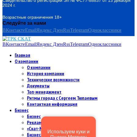
Свидетельство о регистрации Эл № ФС77-88837 от 13 декабря
2024 г.
Возрастные ограничения 18+
Следуйте за нами
ВКонтакте
Email
Яндекс Дзен
Rss
Telegram
Одноклассники
ВКонтакте
Email
Яндекс Дзен
Rss
Telegram
Одноклассники
Главная
О компании
О компании
История компании
Технические возможности
Документы
Топ-менеджмент
Ритмы города с Сергеем Тюпаевым
Контактная информация
Бизнес
Бизнес
Рекламодателям и партнерам
«Скат-МИР Premium» в цифрах
Используем куки и
Бизнес-команда