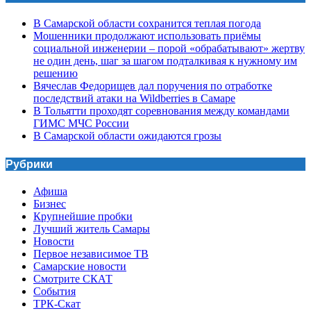
В Самарской области сохранится теплая погода
Мошенники продолжают использовать приёмы
социальной инженерии – порой «обрабатывают» жертву
не один день, шаг за шагом подталкивая к нужному им
решению
Вячеслав Федорищев дал поручения по отработке
последствий атаки на Wildberries в Самаре
В Тольятти проходят соревнования между командами
ГИМС МЧС России
В Самарской области ожидаются грозы
Рубрики
Афиша
Бизнес
Крупнейшие пробки
Лучший житель Самары
Новости
Первое независимое ТВ
Самарские новости
Смотрите СКАТ
События
ТРК-Скат