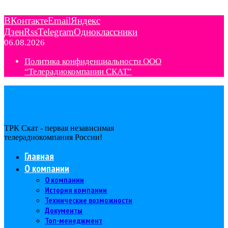
ВКонтакте
Email
Яндекс
Дзен
Rss
Telegram
Одноклассники
06.08.2026
Политика конфиденциальности ООО
“Телерадиокомпании СКАТ”
ТРК Скат - первая независимая
телерадиокомпания Роcсии!
Главная
О компании
О компании
История компании
Технические возможности
Документы
Топ-менеджмент