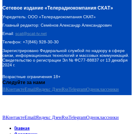
Сетевое издание «Телерадиокомпания СКАТ»
Учредитель: ООО «Телерадиокомпания СКАТ»
Главный редактор: Семёнов Александр Александрович
Email:
scat@scat-tv.net
Телефон: +7(846) 928-30-30
Зарегистрировано Федеральной службой по надзору в сфере
связи, информационных технологий и массовых коммуникаций.
Свидетельство о регистрации Эл № ФС77-88837 от 13 декабря
2024 г.
Возрастные ограничения 18+
Следуйте за нами
ВКонтакте
Email
Яндекс Дзен
Rss
Telegram
Одноклассники
ВКонтакте
Email
Яндекс Дзен
Rss
Telegram
Одноклассники
Главная
О компании