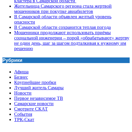
кластера в Самарской области
Жительница Самарского региона стала жертвой
мошенников при покупке авиабилетов
В Самарской области объявлен желтый уровень
опасности
В Самарской области сохранится теплая погода
Мошенники продолжают использовать приёмы
социальной инженерии – порой «обрабатывают» жертву
не один день, шаг за шагом подталкивая к нужному им
решению
Рубрики
Афиша
Бизнес
Крупнейшие пробки
Лучший житель Самары
Новости
Первое независимое ТВ
Самарские новости
Смотрите СКАТ
События
ТРК-Скат