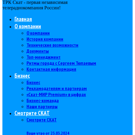
ТРК Скат - первая независимая
телерадиокомпания Роcсии!
Главная
О компании
О компании
История компании
Технические возможности
Документы
Топ-менеджмент
Ритмы города с Сергеем Тюпаевым
Контактная информация
Бизнес
Бизнес
Рекламодателям и партнерам
«Скат-МИР Premium» в цифрах
Бизнес-команда
Наши партнеры
Смотрите СКАТ
Смотрите СКАТ
Ваше утро от 23.03.2024