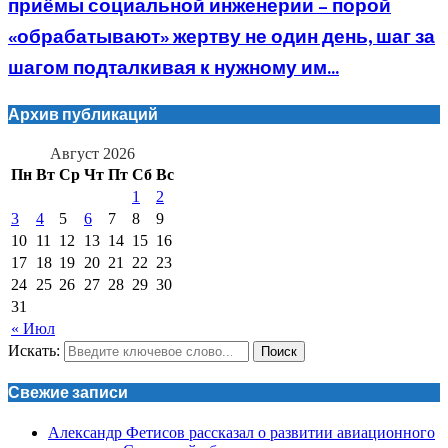
приёмы социальной инженерии – порой
«обрабатывают» жертву не один день, шаг за
шагом подталкивая к нужному им...
Архив публикаций
Август 2026
Пн
Вт
Ср
Чт
Пт
Сб
Вс
1
2
3
4
5
6
7
8
9
10
11
12
13
14
15
16
17
18
19
20
21
22
23
24
25
26
27
28
29
30
31
« Июл
Искать:
Поиск
Свежие записи
Александр Фетисов рассказал о развитии авиационного