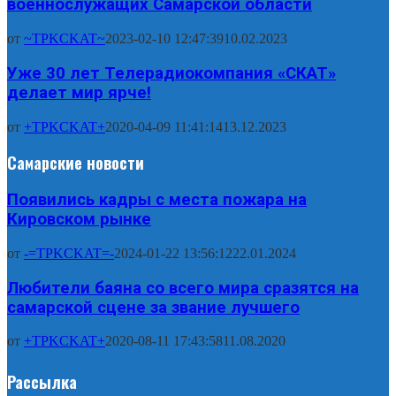
военнослужащих Самарской области
от
~TPKCKAT~
2023-02-10 12:47:39
10.02.2023
Уже 30 лет Телерадиокомпания «СКАТ»
делает мир ярче!
от
+TPKCKAT+
2020-04-09 11:41:14
13.12.2023
Самарские новости
Появились кадры с места пожара на
Кировском рынке
от
-=TPKCKAT=-
2024-01-22 13:56:12
22.01.2024
Любители баяна со всего мира сразятся на
самарской сцене за звание лучшего
от
+TPKCKAT+
2020-08-11 17:43:58
11.08.2020
Рассылка