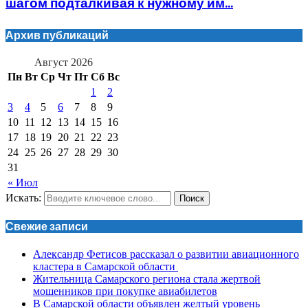
шагом подталкивая к нужному им...
Архив публикаций
Август 2026
Пн
Вт
Ср
Чт
Пт
Сб
Вс
1
2
3
4
5
6
7
8
9
10
11
12
13
14
15
16
17
18
19
20
21
22
23
24
25
26
27
28
29
30
31
« Июл
Искать:
Поиск
Свежие записи
Александр Фетисов рассказал о развитии авиационного
кластера в Самарской области
Жительница Самарского региона стала жертвой
мошенников при покупке авиабилетов
В Самарской области объявлен желтый уровень