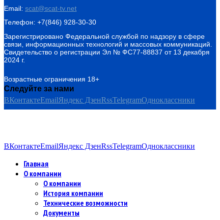
Email:
scat@scat-tv.net
Телефон: +7(846) 928-30-30
Зарегистрировано Федеральной службой по надзору в сфере
связи, информационных технологий и массовых коммуникаций.
Свидетельство о регистрации Эл № ФС77-88837 от 13 декабря
2024 г.
Возрастные ограничения 18+
Следуйте за нами
ВКонтакте
Email
Яндекс Дзен
Rss
Telegram
Одноклассники
ВКонтакте
Email
Яндекс Дзен
Rss
Telegram
Одноклассники
Главная
О компании
О компании
История компании
Технические возможности
Документы