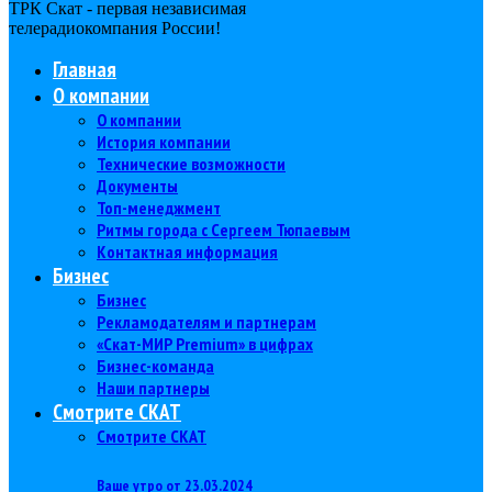
ТРК Скат - первая независимая
телерадиокомпания Роcсии!
Главная
О компании
О компании
История компании
Технические возможности
Документы
Топ-менеджмент
Ритмы города с Сергеем Тюпаевым
Контактная информация
Бизнес
Бизнес
Рекламодателям и партнерам
«Скат-МИР Premium» в цифрах
Бизнес-команда
Наши партнеры
Смотрите СКАТ
Смотрите СКАТ
Ваше утро от 23.03.2024