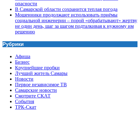
опасности
В Самарской области сохранится теплая погода
Мошенники продолжают использовать приёмы
социальной инженерии – порой «обрабатывают» жертву
не один день, шаг за шагом подталкивая к нужному им
решению
Рубрики
Афиша
Бизнес
Крупнейшие пробки
Лучший житель Самары
Новости
Первое независимое ТВ
Самарские новости
Смотрите СКАТ
События
ТРК-Скат