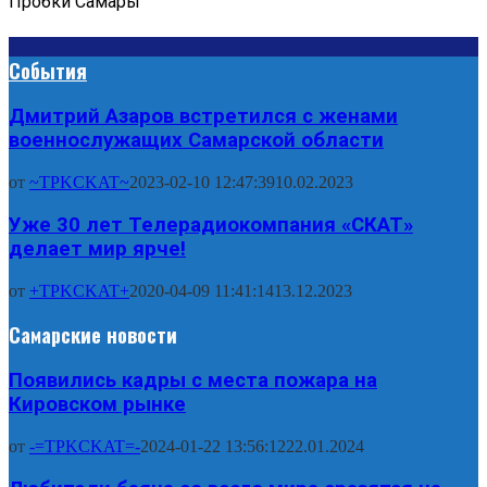
Пробки Самары
События
Дмитрий Азаров встретился с женами
военнослужащих Самарской области
от
~TPKCKAT~
2023-02-10 12:47:39
10.02.2023
Уже 30 лет Телерадиокомпания «СКАТ»
делает мир ярче!
от
+TPKCKAT+
2020-04-09 11:41:14
13.12.2023
Самарские новости
Появились кадры с места пожара на
Кировском рынке
от
-=TPKCKAT=-
2024-01-22 13:56:12
22.01.2024