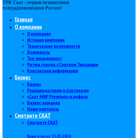
ТРК Скат - первая независимая
телерадиокомпания Роcсии!
Главная
О компании
О компании
История компании
Технические возможности
Документы
Топ-менеджмент
Ритмы города с Сергеем Тюпаевым
Контактная информация
Бизнес
Бизнес
Рекламодателям и партнерам
«Скат-МИР Premium» в цифрах
Бизнес-команда
Наши партнеры
Смотрите СКАТ
Смотрите СКАТ
Ваше утро от 23.03.2024