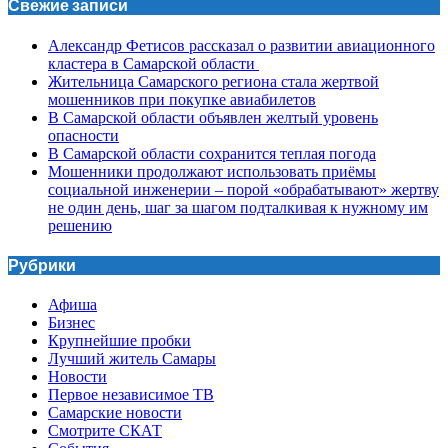
Свежие записи
Александр Фетисов рассказал о развитии авиационного
кластера в Самарской области
Жительница Самарского региона стала жертвой
мошенников при покупке авиабилетов
В Самарской области объявлен желтый уровень
опасности
В Самарской области сохранится теплая погода
Мошенники продолжают использовать приёмы
социальной инженерии – порой «обрабатывают» жертву
не один день, шаг за шагом подталкивая к нужному им
решению
Рубрики
Афиша
Бизнес
Крупнейшие пробки
Лучший житель Самары
Новости
Первое независимое ТВ
Самарские новости
Смотрите СКАТ