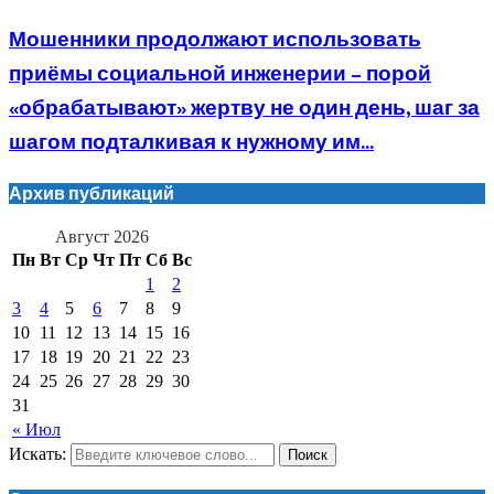
Мошенники продолжают использовать
приёмы социальной инженерии – порой
«обрабатывают» жертву не один день, шаг за
шагом подталкивая к нужному им...
Архив публикаций
Август 2026
Пн
Вт
Ср
Чт
Пт
Сб
Вс
1
2
3
4
5
6
7
8
9
10
11
12
13
14
15
16
17
18
19
20
21
22
23
24
25
26
27
28
29
30
31
« Июл
Искать:
Поиск