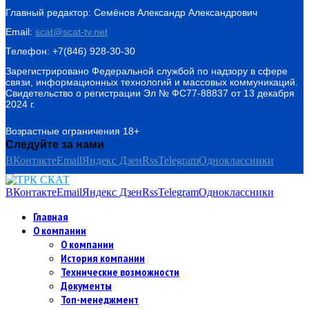
Главный редактор: Семёнов Александр Александрович
Email:
scat@scat-tv.net
Телефон: +7(846) 928-30-30
Зарегистрировано Федеральной службой по надзору в сфере
связи, информационных технологий и массовых коммуникаций.
Свидетельство о регистрации Эл № ФС77-88837 от 13 декабря
2024 г.
Возрастные ограничения 18+
Следуйте за нами
ВКонтакте
Email
Яндекс Дзен
Rss
Telegram
Одноклассники
ВКонтакте
Email
Яндекс Дзен
Rss
Telegram
Одноклассники
Главная
О компании
О компании
История компании
Технические возможности
Документы
Топ-менеджмент