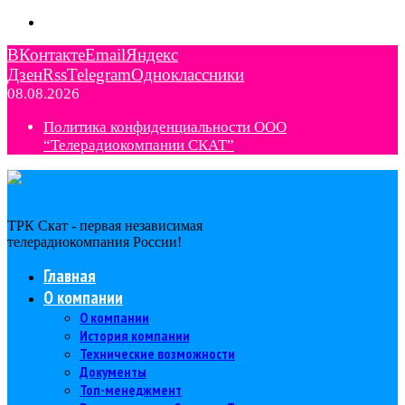
ВКонтакте
Email
Яндекс
Дзен
Rss
Telegram
Одноклассники
08.08.2026
Политика конфиденциальности ООО
“Телерадиокомпании СКАТ”
ТРК Скат - первая независимая
телерадиокомпания Роcсии!
Главная
О компании
О компании
История компании
Технические возможности
Документы
Топ-менеджмент