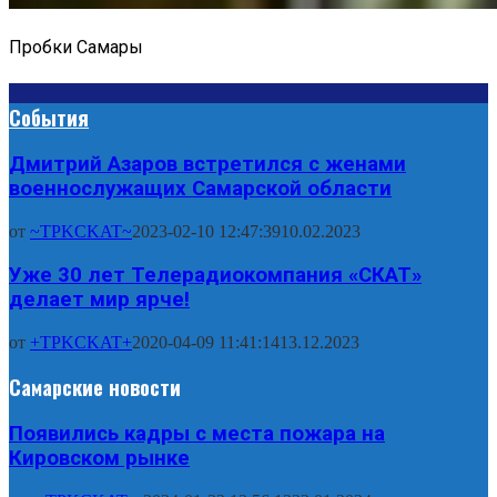
Пробки Самары
События
Дмитрий Азаров встретился с женами
военнослужащих Самарской области
от
~TPKCKAT~
2023-02-10 12:47:39
10.02.2023
Уже 30 лет Телерадиокомпания «СКАТ»
делает мир ярче!
от
+TPKCKAT+
2020-04-09 11:41:14
13.12.2023
Самарские новости
Появились кадры с места пожара на
Кировском рынке