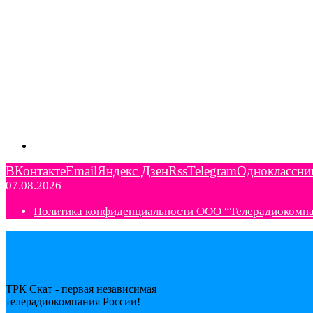
ВКонтакте
Email
Яндекс Дзен
Rss
Telegram
Одноклассни
07.08.2026
Политика конфиденциальности ООО “Телерадиокомп
ТРК Скат - первая независимая
телерадиокомпания Роcсии!