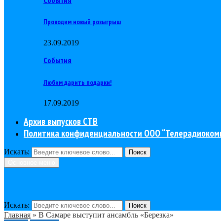
Проводим новый розыгрыш
23.09.2019
События
Любим дарить подарки!
17.09.2019
Архив выпусков СТВ
Политика конфиденциальности ООО “Телерадиоком
Искать:
Поиск
Основное меню
Искать:
Поиск
Главная
»
В Самаре выступит ансамбль «Березка»