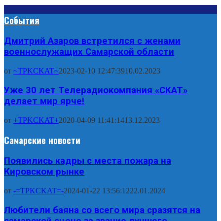
События
Дмитрий Азаров встретился с женами
военнослужащих Самарской области
от
~TPKCKAT~
2023-02-10 12:47:39
10.02.2023
Уже 30 лет Телерадиокомпания «СКАТ»
делает мир ярче!
от
+TPKCKAT+
2020-04-09 11:41:14
13.12.2023
Самарские новости
Появились кадры с места пожара на
Кировском рынке
от
-=TPKCKAT=-
2024-01-22 13:56:12
22.01.2024
Любители баяна со всего мира сразятся на
самарской сцене за звание лучшего