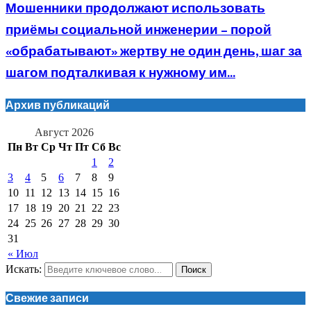
Мошенники продолжают использовать
приёмы социальной инженерии – порой
«обрабатывают» жертву не один день, шаг за
шагом подталкивая к нужному им...
Архив публикаций
Август 2026
Пн
Вт
Ср
Чт
Пт
Сб
Вс
1
2
3
4
5
6
7
8
9
10
11
12
13
14
15
16
17
18
19
20
21
22
23
24
25
26
27
28
29
30
31
« Июл
Искать:
Поиск
Свежие записи