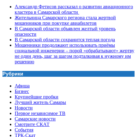
Александр Фетисов рассказал о развитии авиационного
кластера в Самарской области
Жительница Самарского региона стала жертвой
мошенников при покупке авиабилетов
В Самарской области объявлен желтый уровень
опасности
В Самарской области сохранится теплая погода
Мошенники продолжают использовать приёмы
социальной инженерии – порой «обрабатывают» жертву
не один день, шаг за шагом подталкивая к нужному им
решению
Рубрики
Афиша
Бизнес
Крупнейшие пробки
Лучший житель Самары
Новости
Первое независимое ТВ
Самарские новости
Смотрите СКАТ
События
ТРК-Скат