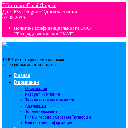
ВКонтакте
Email
Яндекс
Дзен
Rss
Telegram
Одноклассники
07.08.2026
Политика конфиденциальности ООО
“Телерадиокомпании СКАТ”
ТРК Скат - первая независимая
телерадиокомпания Роcсии!
Главная
О компании
О компании
История компании
Технические возможности
Документы
Топ-менеджмент
Ритмы города с Сергеем Тюпаевым
Контактная информация