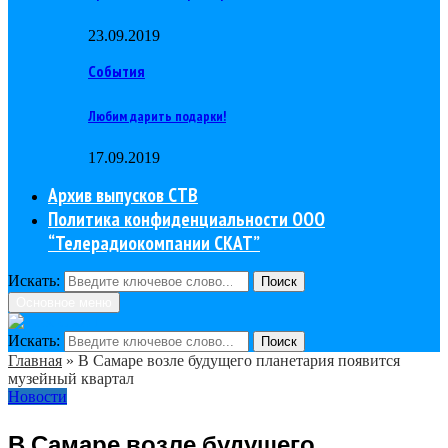
23.09.2019
События
Любим дарить подарки!
17.09.2019
Архив выпусков СТВ
Политика конфиденциальности ООО
“Телерадиокомпании СКАТ”
Искать:
Поиск
Основное меню
Искать:
Поиск
Главная
»
В Самаре возле будущего планетария появится
музейный квартал
Новости
В Самаре возле будущего