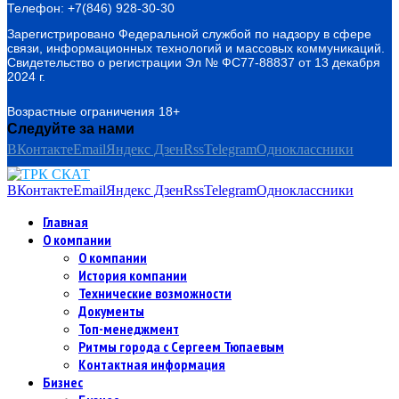
Телефон: +7(846) 928-30-30
Зарегистрировано Федеральной службой по надзору в сфере
связи, информационных технологий и массовых коммуникаций.
Свидетельство о регистрации Эл № ФС77-88837 от 13 декабря
2024 г.
Возрастные ограничения 18+
Следуйте за нами
ВКонтакте
Email
Яндекс Дзен
Rss
Telegram
Одноклассники
ВКонтакте
Email
Яндекс Дзен
Rss
Telegram
Одноклассники
Главная
О компании
О компании
История компании
Технические возможности
Документы
Топ-менеджмент
Ритмы города с Сергеем Тюпаевым
Контактная информация
Бизнес