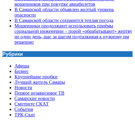
мошенников при покупке авиабилетов
В Самарской области объявлен желтый уровень
опасности
В Самарской области сохранится теплая погода
Мошенники продолжают использовать приёмы
социальной инженерии – порой «обрабатывают» жертву
не один день, шаг за шагом подталкивая к нужному им
решению
Рубрики
Афиша
Бизнес
Крупнейшие пробки
Лучший житель Самары
Новости
Первое независимое ТВ
Самарские новости
Смотрите СКАТ
События
ТРК-Скат