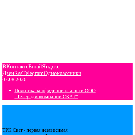
ВКонтакте
Email
Яндекс
Дзен
Rss
Telegram
Одноклассники
07.08.2026
Политика конфиденциальности ООО
“Телерадиокомпании СКАТ”
ТРК Скат - первая независимая