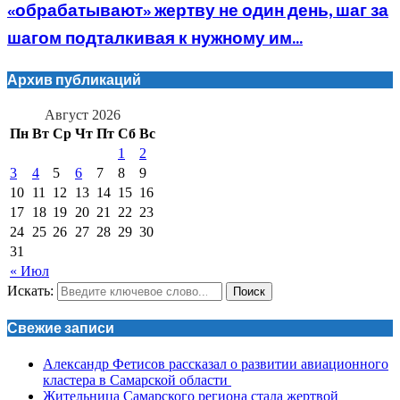
«обрабатывают» жертву не один день, шаг за
шагом подталкивая к нужному им...
Архив публикаций
Август 2026
Пн
Вт
Ср
Чт
Пт
Сб
Вс
1
2
3
4
5
6
7
8
9
10
11
12
13
14
15
16
17
18
19
20
21
22
23
24
25
26
27
28
29
30
31
« Июл
Искать:
Поиск
Свежие записи
Александр Фетисов рассказал о развитии авиационного
кластера в Самарской области
Жительница Самарского региона стала жертвой