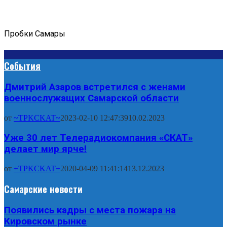
Пробки Самары
События
Дмитрий Азаров встретился с женами
военнослужащих Самарской области
от
~TPKCKAT~
2023-02-10 12:47:39
10.02.2023
Уже 30 лет Телерадиокомпания «СКАТ»
делает мир ярче!
от
+TPKCKAT+
2020-04-09 11:41:14
13.12.2023
Самарские новости
Появились кадры с места пожара на
Кировском рынке