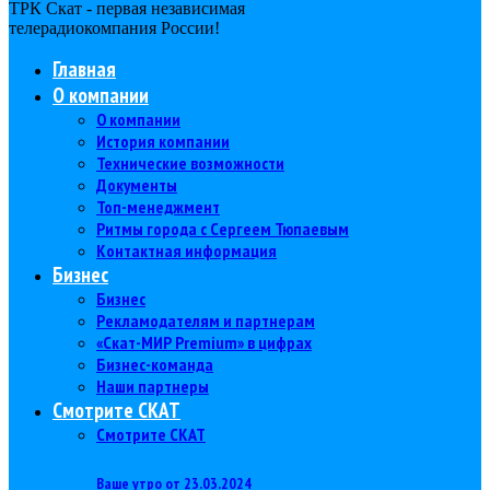
ТРК Скат - первая независимая
телерадиокомпания Роcсии!
Главная
О компании
О компании
История компании
Технические возможности
Документы
Топ-менеджмент
Ритмы города с Сергеем Тюпаевым
Контактная информация
Бизнес
Бизнес
Рекламодателям и партнерам
«Скат-МИР Premium» в цифрах
Бизнес-команда
Наши партнеры
Смотрите СКАТ
Смотрите СКАТ
Ваше утро от 23.03.2024