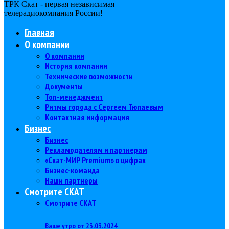
ТРК Скат - первая независимая
телерадиокомпания Роcсии!
Главная
О компании
О компании
История компании
Технические возможности
Документы
Топ-менеджмент
Ритмы города с Сергеем Тюпаевым
Контактная информация
Бизнес
Бизнес
Рекламодателям и партнерам
«Скат-МИР Premium» в цифрах
Бизнес-команда
Наши партнеры
Смотрите СКАТ
Смотрите СКАТ
Ваше утро от 23.03.2024