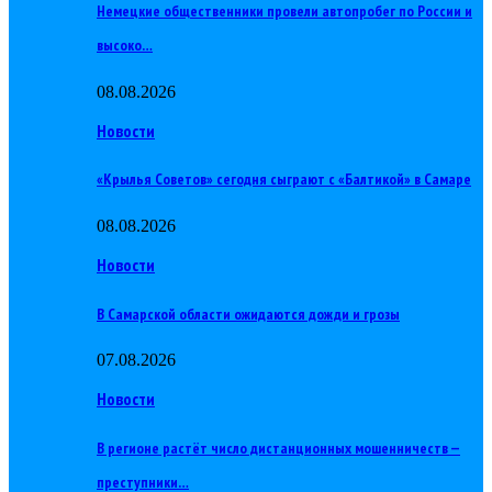
Немецкие общественники провели автопробег по России и
высоко…
08.08.2026
Новости
«Крылья Советов» сегодня сыграют с «Балтикой» в Самаре
08.08.2026
Новости
В Самарской области ожидаются дожди и грозы
07.08.2026
Новости
В регионе растёт число дистанционных мошенничеств —
преступники…