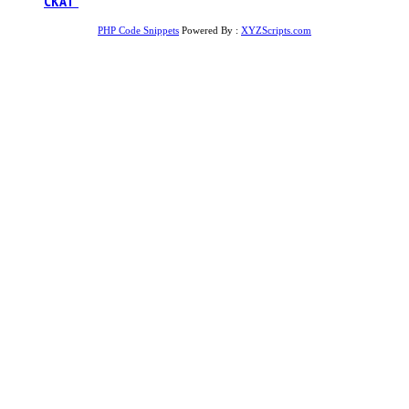
СКАТ”
PHP Code Snippets
Powered By :
XYZScripts.com