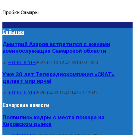
Пробки Самары
События
Дмитрий Азаров встретился с женами
военнослужащих Самарской области
от
~TPKCKAT~
2023-02-10 12:47:39
10.02.2023
Уже 30 лет Телерадиокомпания «СКАТ»
делает мир ярче!
от
+TPKCKAT+
2020-04-09 11:41:14
13.12.2023
Самарские новости
Появились кадры с места пожара на
Кировском рынке