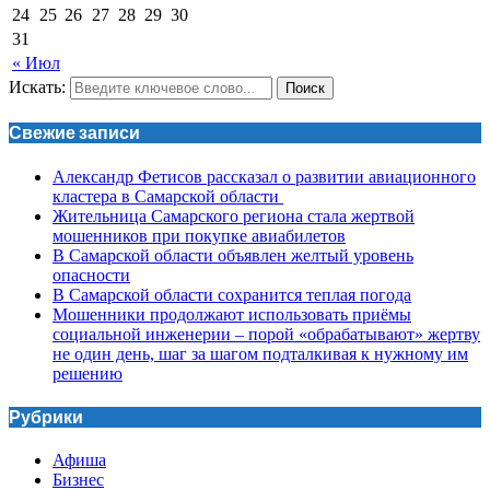
24
25
26
27
28
29
30
31
« Июл
Искать:
Поиск
Свежие записи
Александр Фетисов рассказал о развитии авиационного
кластера в Самарской области
Жительница Самарского региона стала жертвой
мошенников при покупке авиабилетов
В Самарской области объявлен желтый уровень
опасности
В Самарской области сохранится теплая погода
Мошенники продолжают использовать приёмы
социальной инженерии – порой «обрабатывают» жертву
не один день, шаг за шагом подталкивая к нужному им
решению
Рубрики
Афиша
Бизнес