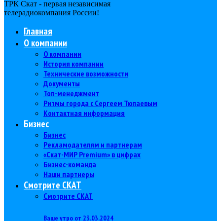
ТРК Скат - первая независимая
телерадиокомпания Роcсии!
Главная
О компании
О компании
История компании
Технические возможности
Документы
Топ-менеджмент
Ритмы города с Сергеем Тюпаевым
Контактная информация
Бизнес
Бизнес
Рекламодателям и партнерам
«Скат-МИР Premium» в цифрах
Бизнес-команда
Наши партнеры
Смотрите СКАТ
Смотрите СКАТ
Ваше утро от 23.03.2024