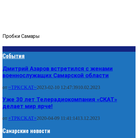
Пробки Самары
События
Дмитрий Азаров встретился с женами
военнослужащих Самарской области
от
~TPKCKAT~
2023-02-10 12:47:39
10.02.2023
Уже 30 лет Телерадиокомпания «СКАТ»
делает мир ярче!
от
+TPKCKAT+
2020-04-09 11:41:14
13.12.2023
Самарские новости