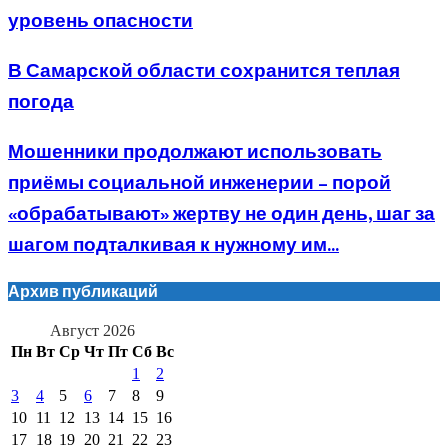
уровень опасности
В Самарской области сохранится теплая
погода
Мошенники продолжают использовать
приёмы социальной инженерии – порой
«обрабатывают» жертву не один день, шаг за
шагом подталкивая к нужному им...
Архив публикаций
Август 2026
Пн
Вт
Ср
Чт
Пт
Сб
Вс
1
2
3
4
5
6
7
8
9
10
11
12
13
14
15
16
17
18
19
20
21
22
23