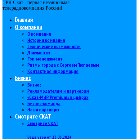
ТРК Скат - первая независимая
телерадиокомпания Роcсии!
Главная
О компании
О компании
История компании
Технические возможности
Документы
Топ-менеджмент
Ритмы города с Сергеем Тюпаевым
Контактная информация
Бизнес
Бизнес
Рекламодателям и партнерам
«Скат-МИР Premium» в цифрах
Бизнес-команда
Наши партнеры
Смотрите СКАТ
Смотрите СКАТ
Ваше утро от 23.03.2024