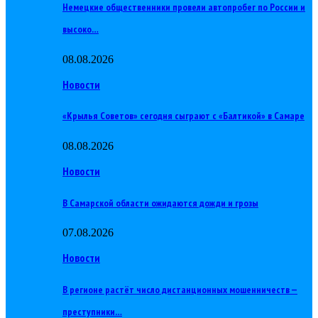
Немецкие общественники провели автопробег по России и
высоко…
08.08.2026
Новости
«Крылья Советов» сегодня сыграют с «Балтикой» в Самаре
08.08.2026
Новости
В Самарской области ожидаются дожди и грозы
07.08.2026
Новости
В регионе растёт число дистанционных мошенничеств —
преступники…