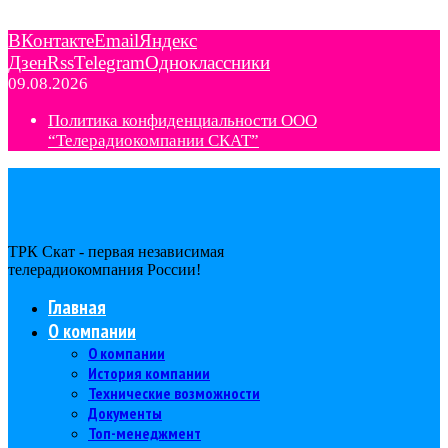
ВКонтакте
Email
Яндекс
Дзен
Rss
Telegram
Одноклассники
09.08.2026
Политика конфиденциальности ООО
“Телерадиокомпании СКАТ”
ТРК Скат - первая независимая
телерадиокомпания Роcсии!
Главная
О компании
О компании
История компании
Технические возможности
Документы
Топ-менеджмент