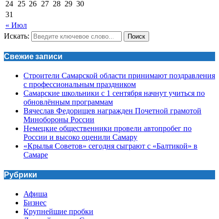
24
25
26
27
28
29
30
31
« Июл
Искать:
Поиск
Свежие записи
Строители Самарской области принимают поздравления
с профессиональным праздником
Самарские школьники с 1 сентября начнут учиться по
обновлённым программам
Вячеслав Федорищев награжден Почетной грамотой
Минобороны России
Немецкие общественники провели автопробег по
России и высоко оценили Самару
«Крылья Советов» сегодня сыграют с «Балтикой» в
Самаре
Рубрики
Афиша
Бизнес
Крупнейшие пробки