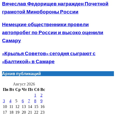
Вячеслав Федорищев награжден Почетной
грамотой Минобороны России
Немецкие общественники провели
автопробег по России и высоко оценили
Самару
«Крылья Советов» сегодня сыграют с
«Балтикой» в Самаре
Архив публикаций
Август 2026
Пн
Вт
Ср
Чт
Пт
Сб
Вс
1
2
3
4
5
6
7
8
9
10
11
12
13
14
15
16
17
18
19
20
21
22
23