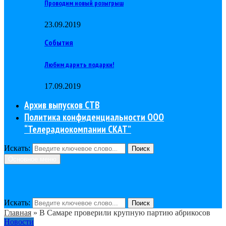
Проводим новый розыгрыш
23.09.2019
События
Любим дарить подарки!
17.09.2019
Архив выпусков СТВ
Политика конфиденциальности ООО
“Телерадиокомпании СКАТ”
Искать:
Поиск
Основное меню
Искать:
Поиск
Главная
»
В Самаре проверили крупную партию абрикосов
Новости