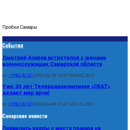
Пробки Самары
События
Дмитрий Азаров встретился с женами
военнослужащих Самарской области
от
~TPKCKAT~
2023-02-10 12:47:39
10.02.2023
Уже 30 лет Телерадиокомпания «СКАТ»
делает мир ярче!
от
+TPKCKAT+
2020-04-09 11:41:14
13.12.2023
Самарские новости
Появились кадры с места пожара на