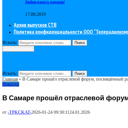
Любим дарить подарки!
17.09.2019
Архив выпусков СТВ
Политика конфиденциальности ООО “Телерадиоком
Искать:
Поиск
Основное меню
Искать:
Поиск
Главная
»
В Самаре прошёл отраслевой форум, посвящённый ра
Новости
В Самаре прошёл отраслевой форум
от
-TPKCKAT-
2026-01-24 09:30:11
24.01.2026