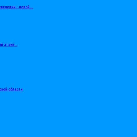
нженерии – порой…
ий атаки…
ской области