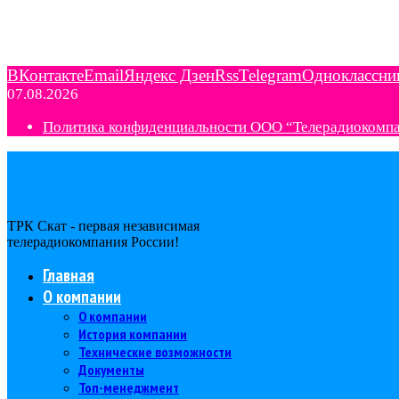
ВКонтакте
Email
Яндекс Дзен
Rss
Telegram
Одноклассни
07.08.2026
Политика конфиденциальности ООО “Телерадиокомп
ТРК Скат - первая независимая
телерадиокомпания Роcсии!
Главная
О компании
О компании
История компании
Технические возможности
Документы
Топ-менеджмент