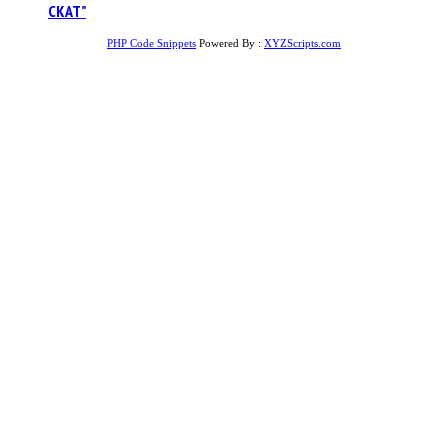
СКАТ”
PHP Code Snippets
Powered By :
XYZScripts.com