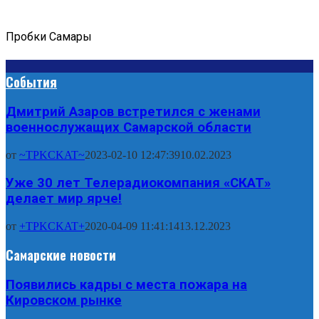
Пробки Самары
События
Дмитрий Азаров встретился с женами
военнослужащих Самарской области
от
~TPKCKAT~
2023-02-10 12:47:39
10.02.2023
Уже 30 лет Телерадиокомпания «СКАТ»
делает мир ярче!
от
+TPKCKAT+
2020-04-09 11:41:14
13.12.2023
Самарские новости
Появились кадры с места пожара на
Кировском рынке