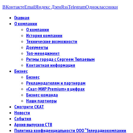
ВКонтакте
Email
Яндекс Дзен
Rss
Telegram
Одноклассники
Главная
О компании
О компании
История компании
Технические возможности
Документы
Топ-менеджмент
Ритмы города с Сергеем Тюпаевым
Контактная информация
Бизнес
Бизнес
Рекламодателям и партнерам
«Скат-МИР Premium» в цифрах
Бизнес-команда
Наши партнеры
Смотрите СКАТ
Новости
События
Архив выпусков СТВ
Политика конфиденциальности ООО “Телерадиокомпании