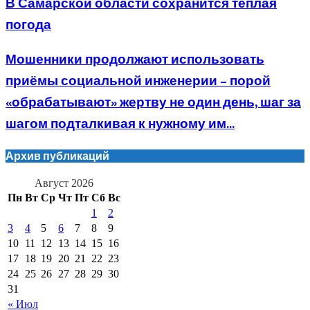
В Самарской области сохранится теплая
погода
Мошенники продолжают использовать
приёмы социальной инженерии – порой
«обрабатывают» жертву не один день, шаг за
шагом подталкивая к нужному им...
Архив публикаций
Август 2026
Пн
Вт
Ср
Чт
Пт
Сб
Вс
1
2
3
4
5
6
7
8
9
10
11
12
13
14
15
16
17
18
19
20
21
22
23
24
25
26
27
28
29
30
31
« Июл