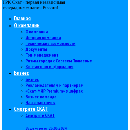
ТРК Скат - первая независимая
телерадиокомпания Роcсии!
Главная
О компании
О компании
История компании
Технические возможности
Документы
Топ-менеджмент
Ритмы города с Сергеем Тюпаевым
Контактная информация
Бизнес
Бизнес
Рекламодателям и партнерам
«Скат-МИР Premium» в цифрах
Бизнес-команда
Наши партнеры
Смотрите СКАТ
Смотрите СКАТ
Ваше утро от 23.03.2024