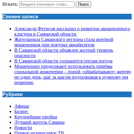
Искать:
Поиск
Свежие записи
Александр Фетисов рассказал о развитии авиационного
кластера в Самарской области
Жительница Самарского региона стала жертвой
мошенников при покупке авиабилетов
В Самарской области объявлен желтый уровень
опасности
В Самарской области сохранится теплая погода
Мошенники продолжают использовать приёмы
социальной инженерии – порой «обрабатывают» жертву
не один день, шаг за шагом подталкивая к нужному им
решению
Рубрики
Афиша
Бизнес
Крупнейшие пробки
Лучший житель Самары
Новости
Первое независимое ТВ