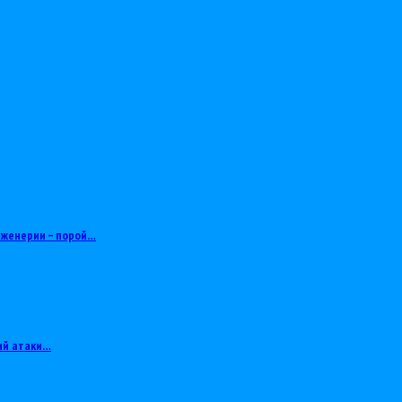
нженерии – порой…
ий атаки…