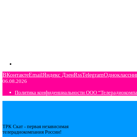
ВКонтакте
Email
Яндекс Дзен
Rss
Telegram
Одноклассни
06.08.2026
Политика конфиденциальности ООО “Телерадиокомп
ТРК Скат - первая независимая
телерадиокомпания Роcсии!