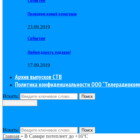
Проводим новый розыгрыш
23.09.2019
События
Любим дарить подарки!
17.09.2019
Архив выпусков СТВ
Политика конфиденциальности ООО “Телерадиоком
Искать:
Поиск
Основное меню
Искать:
Поиск
Главная
»
В Самаре потеплеет до +16°С