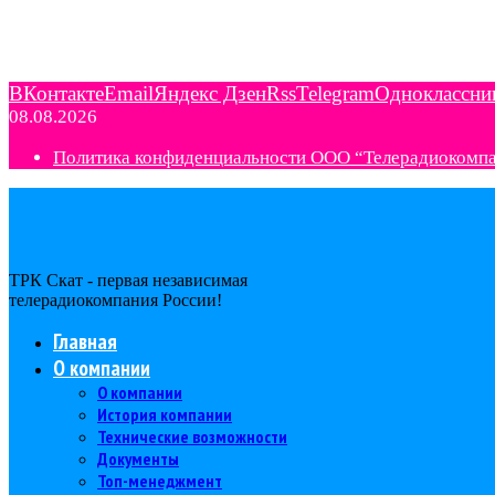
ВКонтакте
Email
Яндекс Дзен
Rss
Telegram
Одноклассни
08.08.2026
Политика конфиденциальности ООО “Телерадиокомп
ТРК Скат - первая независимая
телерадиокомпания Роcсии!
Главная
О компании
О компании
История компании
Технические возможности
Документы
Топ-менеджмент