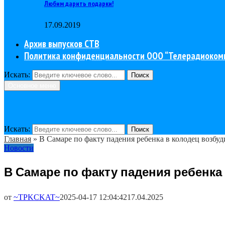
Любим дарить подарки!
17.09.2019
Архив выпусков СТВ
Политика конфиденциальности ООО “Телерадиоком
Искать:
Поиск
Основное меню
Искать:
Поиск
Главная
»
В Самаре по факту падения ребенка в колодец возбуд
Новости
В Самаре по факту падения ребенка
от
~TPKCKAT~
2025-04-17 12:04:42
17.04.2025