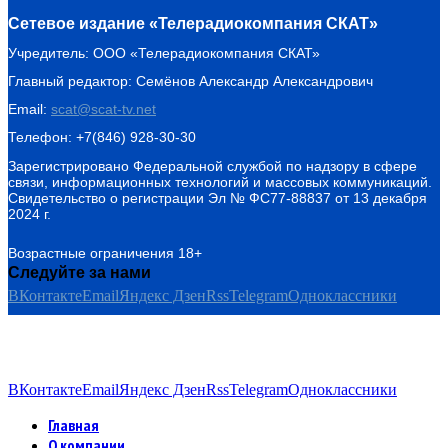
Сетевое издание «Телерадиокомпания СКАТ»
Учредитель: ООО «Телерадиокомпания СКАТ»
Главный редактор: Семёнов Александр Александрович
Email:
scat@scat-tv.net
Телефон: +7(846) 928-30-30
Зарегистрировано Федеральной службой по надзору в сфере
связи, информационных технологий и массовых коммуникаций.
Свидетельство о регистрации Эл № ФС77-88837 от 13 декабря
2024 г.
Возрастные ограничения 18+
Следуйте за нами
ВКонтакте
Email
Яндекс Дзен
Rss
Telegram
Одноклассники
ВКонтакте
Email
Яндекс Дзен
Rss
Telegram
Одноклассники
Главная
О компании