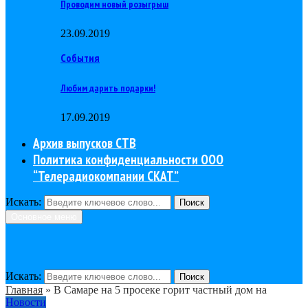
Проводим новый розыгрыш
23.09.2019
События
Любим дарить подарки!
17.09.2019
Архив выпусков СТВ
Политика конфиденциальности ООО
“Телерадиокомпании СКАТ”
Искать:
Поиск
Основное меню
Искать:
Поиск
Главная
»
В Самаре на 5 просеке горит частный дом на
Новости