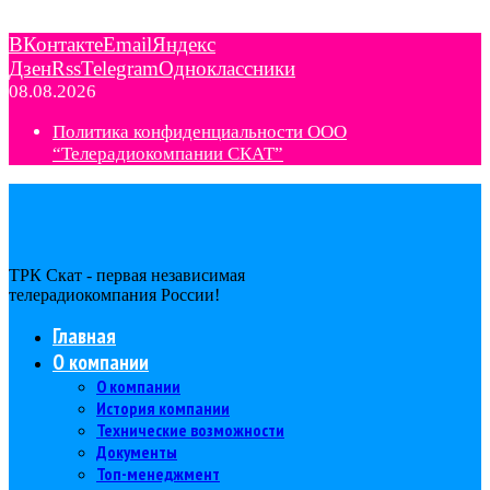
ВКонтакте
Email
Яндекс
Дзен
Rss
Telegram
Одноклассники
08.08.2026
Политика конфиденциальности ООО
“Телерадиокомпании СКАТ”
ТРК Скат - первая независимая
телерадиокомпания Роcсии!
Главная
О компании
О компании
История компании
Технические возможности
Документы
Топ-менеджмент