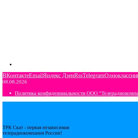
ВКонтакте
Email
Яндекс Дзен
Rss
Telegram
Одноклассни
08.08.2026
Политика конфиденциальности ООО “Телерадиокомп
ТРК Скат - первая независимая
телерадиокомпания Роcсии!