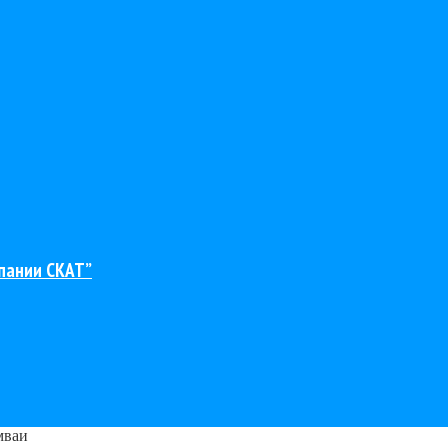
пании СКАТ”
мваи