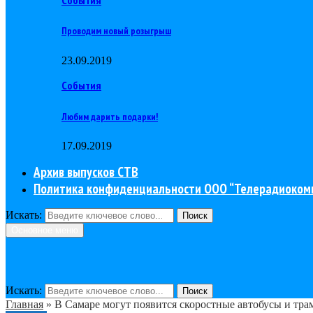
Проводим новый розыгрыш
23.09.2019
События
Любим дарить подарки!
17.09.2019
Архив выпусков СТВ
Политика конфиденциальности ООО “Телерадиоком
Искать:
Поиск
Основное меню
Искать:
Поиск
Главная
»
В Самаре могут появится скоростные автобусы и тра