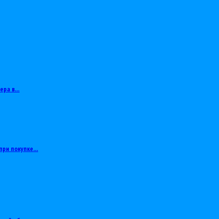
тера в…
при покупке…