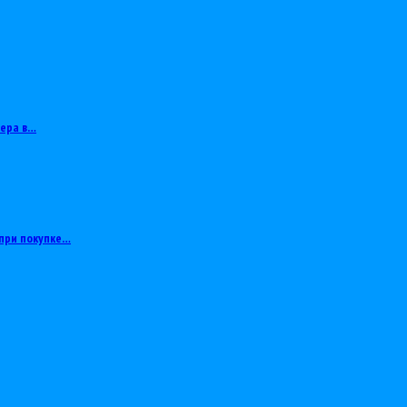
тера в…
при покупке…