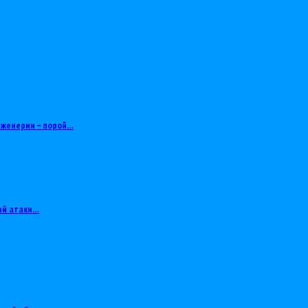
нженерии – порой…
ий атаки…