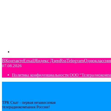
ВКонтакте
Email
Яндекс Дзен
Rss
Telegram
Одноклассни
07.08.2026
Политика конфиденциальности ООО “Телерадиокомп
ТРК Скат - первая независимая
телерадиокомпания Роcсии!