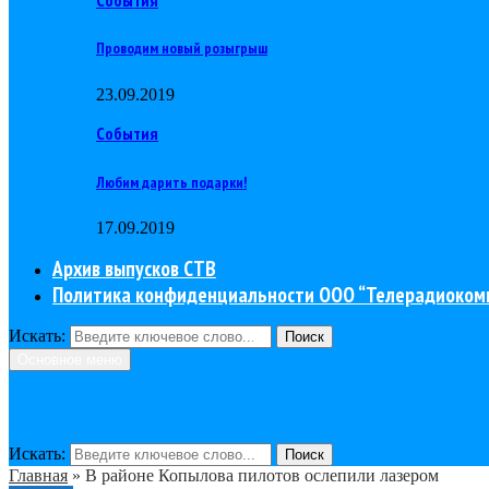
Проводим новый розыгрыш
23.09.2019
События
Любим дарить подарки!
17.09.2019
Архив выпусков СТВ
Политика конфиденциальности ООО “Телерадиоком
Искать:
Поиск
Основное меню
Искать:
Поиск
Главная
»
В районе Копылова пилотов ослепили лазером