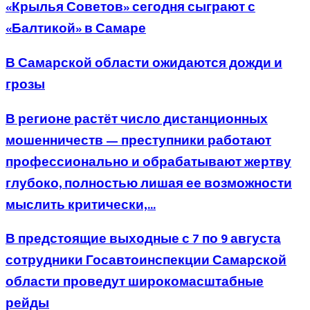
«Крылья Советов» сегодня сыграют с
«Балтикой» в Самаре
В Самарской области ожидаются дожди и
грозы
В регионе растёт число дистанционных
мошенничеств — преступники работают
профессионально и обрабатывают жертву
глубоко, полностью лишая ее возможности
мыслить критически,...
В предстоящие выходные с 7 по 9 августа
сотрудники Госавтоинспекции Самарской
области проведут широкомасштабные
рейды