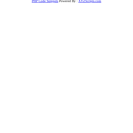
PHP Code Snippets
Powered By :
XYZScripts.com