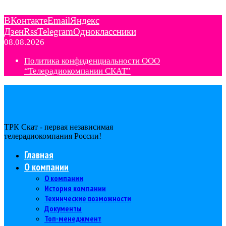
ВКонтакте
Email
Яндекс
Дзен
Rss
Telegram
Одноклассники
08.08.2026
Политика конфиденциальности ООО
“Телерадиокомпании СКАТ”
ТРК Скат - первая независимая
телерадиокомпания Роcсии!
Главная
О компании
О компании
История компании
Технические возможности
Документы
Топ-менеджмент