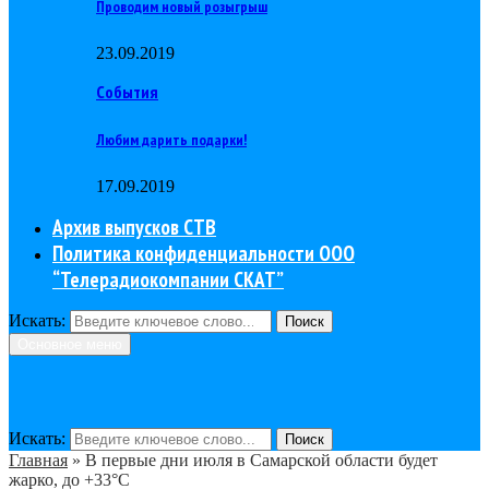
Проводим новый розыгрыш
23.09.2019
События
Любим дарить подарки!
17.09.2019
Архив выпусков СТВ
Политика конфиденциальности ООО
“Телерадиокомпании СКАТ”
Искать:
Поиск
Основное меню
Искать:
Поиск
Главная
»
В первые дни июля в Самарской области будет
жарко, до +33°С