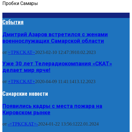
Пробки Самары
События
Дмитрий Азаров встретился с женами
военнослужащих Самарской области
от
~TPKCKAT~
2023-02-10 12:47:39
10.02.2023
Уже 30 лет Телерадиокомпания «СКАТ»
делает мир ярче!
от
+TPKCKAT+
2020-04-09 11:41:14
13.12.2023
Самарские новости
Появились кадры с места пожара на
Кировском рынке
от
-=TPKCKAT=-
2024-01-22 13:56:12
22.01.2024