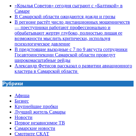
«Крылья Советов» сегодня сыграют с «Балтикой» в
Самаре
В Самарской области ожидаются дожди и грозы
В регионе растёт число дистанционных мошенничеств
— преступники работают профессионально и
обрабатывают жертву глубоко, полностью лишая ее
возможности мыслить критически, используя
психологическое давление
В предстоящие выходные с 7 по 9 августа сотрудники
Госавтоинспекции Самарской области проведут
широкомасштабные рейды
Александр Фетисов рассказал о развитии авиационного
кластера в Самарской области
Рубрики
Афиша
Бизнес
Крупнейшие пробки
Лучший житель Самары
Новости
Первое независимое ТВ
Самарские новости
Смотрите СКАТ