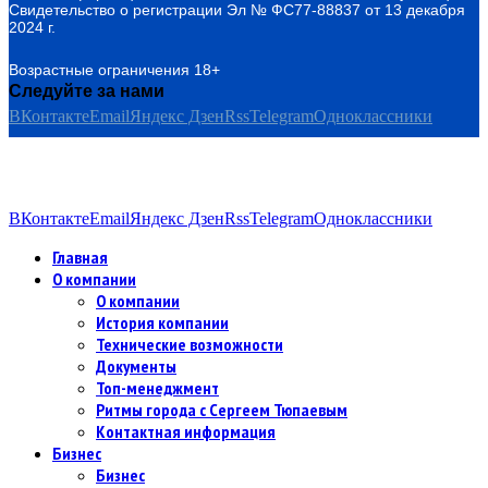
Свидетельство о регистрации Эл № ФС77-88837 от 13 декабря
2024 г.
Возрастные ограничения 18+
Следуйте за нами
ВКонтакте
Email
Яндекс Дзен
Rss
Telegram
Одноклассники
ВКонтакте
Email
Яндекс Дзен
Rss
Telegram
Одноклассники
Главная
О компании
О компании
История компании
Технические возможности
Документы
Топ-менеджмент
Ритмы города с Сергеем Тюпаевым
Контактная информация
Бизнес
Бизнес