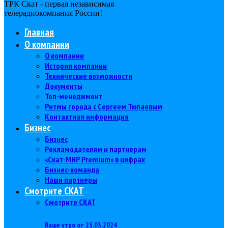
ТРК Скат - первая независимая
телерадиокомпания Роcсии!
Главная
О компании
О компании
История компании
Технические возможности
Документы
Топ-менеджмент
Ритмы города с Сергеем Тюпаевым
Контактная информация
Бизнес
Бизнес
Рекламодателям и партнерам
«Скат-МИР Premium» в цифрах
Бизнес-команда
Наши партнеры
Смотрите СКАТ
Смотрите СКАТ
Ваше утро от 23.03.2024