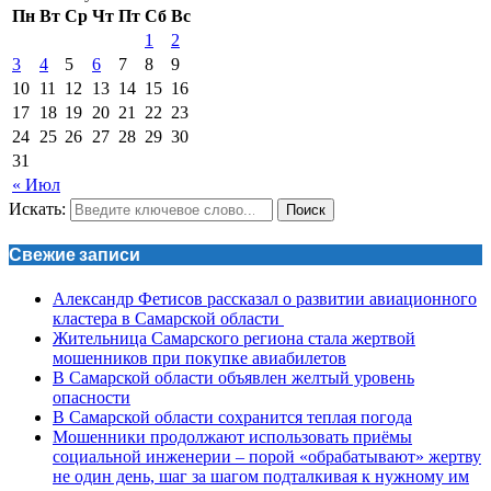
Пн
Вт
Ср
Чт
Пт
Сб
Вс
1
2
3
4
5
6
7
8
9
10
11
12
13
14
15
16
17
18
19
20
21
22
23
24
25
26
27
28
29
30
31
« Июл
Искать:
Поиск
Свежие записи
Александр Фетисов рассказал о развитии авиационного
кластера в Самарской области
Жительница Самарского региона стала жертвой
мошенников при покупке авиабилетов
В Самарской области объявлен желтый уровень
опасности
В Самарской области сохранится теплая погода
Мошенники продолжают использовать приёмы
социальной инженерии – порой «обрабатывают» жертву
не один день, шаг за шагом подталкивая к нужному им