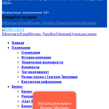
2024 г.
Возрастные ограничения 18+
Следуйте за нами
ВКонтакте
Email
Яндекс Дзен
Rss
Telegram
Одноклассники
ВКонтакте
Email
Яндекс Дзен
Rss
Telegram
Одноклассники
Главная
О компании
О компании
История компании
Технические возможности
Документы
Топ-менеджмент
Ритмы города с Сергеем Тюпаевым
Контактная информация
Бизнес
Бизнес
Рекламодателям и партнерам
«Скат-МИР Premium» в цифрах
Используем куки и
Бизнес-команда
Яндекс Метрику,