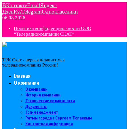
ВКонтакте
Email
Яндекс
Дзен
Rss
Telegram
Одноклассники
06.08.2026
Политика конфиденциальности ООО
“Телерадиокомпании СКАТ”
ТРК Скат - первая независимая
телерадиокомпания Роcсии!
Главная
О компании
О компании
История компании
Технические возможности
Документы
Топ-менеджмент
Ритмы города с Сергеем Тюпаевым
Контактная информация