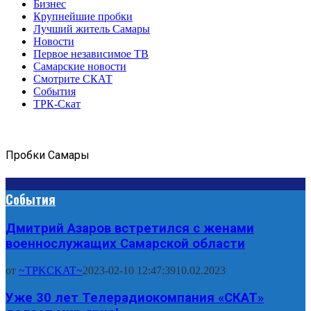
Бизнес
Крупнейшие пробки
Лучший житель Самары
Новости
Первое независимое ТВ
Самарские новости
Смотрите СКАТ
События
ТРК-Скат
Пробки Самары
События
Дмитрий Азаров встретился с женами
военнослужащих Самарской области
от
~TPKCKAT~
2023-02-10 12:47:39
10.02.2023
Уже 30 лет Телерадиокомпания «СКАТ»