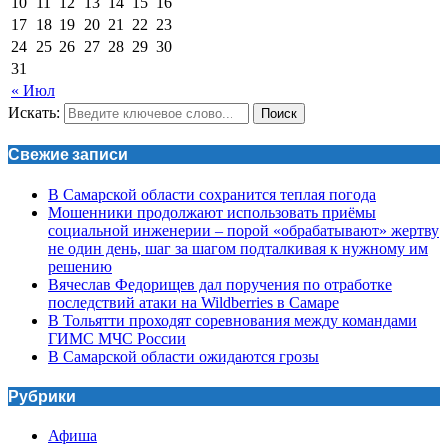
10
11
12
13
14
15
16
17
18
19
20
21
22
23
24
25
26
27
28
29
30
31
« Июл
Искать:
Поиск
Свежие записи
В Самарской области сохранится теплая погода
Мошенники продолжают использовать приёмы
социальной инженерии – порой «обрабатывают» жертву
не один день, шаг за шагом подталкивая к нужному им
решению
Вячеслав Федорищев дал поручения по отработке
последствий атаки на Wildberries в Самаре
В Тольятти проходят соревнования между командами
ГИМС МЧС России
В Самарской области ожидаются грозы
Рубрики
Афиша