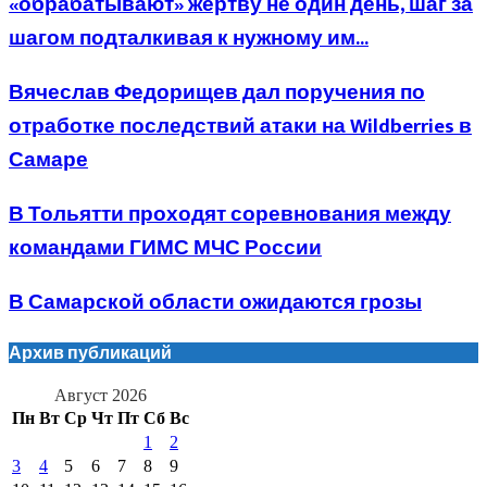
«обрабатывают» жертву не один день, шаг за
шагом подталкивая к нужному им...
Вячеслав Федорищев дал поручения по
отработке последствий атаки на Wildberries в
Самаре
В Тольятти проходят соревнования между
командами ГИМС МЧС России
В Самарской области ожидаются грозы
Архив публикаций
Август 2026
Пн
Вт
Ср
Чт
Пт
Сб
Вс
1
2
3
4
5
6
7
8
9