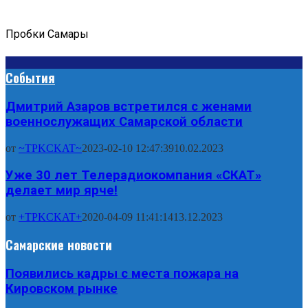
Пробки Самары
События
Дмитрий Азаров встретился с женами
военнослужащих Самарской области
от
~TPKCKAT~
2023-02-10 12:47:39
10.02.2023
Уже 30 лет Телерадиокомпания «СКАТ»
делает мир ярче!
от
+TPKCKAT+
2020-04-09 11:41:14
13.12.2023
Самарские новости
Появились кадры с места пожара на
Кировском рынке