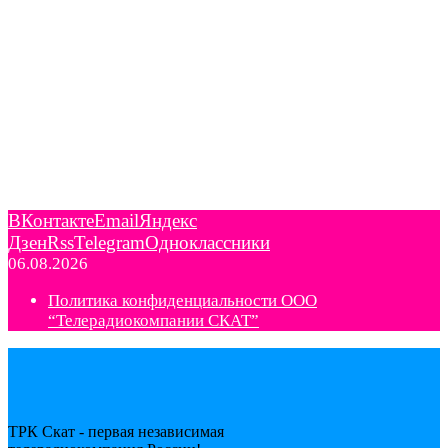
ВКонтакте
Email
Яндекс
Дзен
Rss
Telegram
Одноклассники
06.08.2026
Политика конфиденциальности ООО
“Телерадиокомпании СКАТ”
ТРК Скат - первая независимая