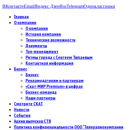
ВКонтакте
Email
Яндекс Дзен
Rss
Telegram
Одноклассники
Главная
О компании
О компании
История компании
Технические возможности
Документы
Топ-менеджмент
Ритмы города с Сергеем Тюпаевым
Контактная информация
Бизнес
Бизнес
Рекламодателям и партнерам
«Скат-МИР Premium» в цифрах
Бизнес-команда
Наши партнеры
Смотрите СКАТ
Новости
События
Архив выпусков СТВ
Политика конфиденциальности ООО “Телерадиокомпании