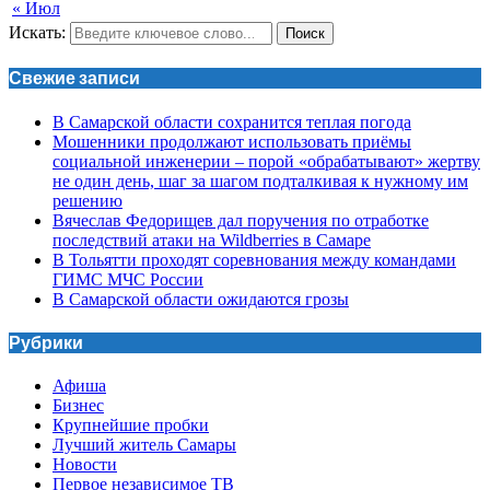
« Июл
Искать:
Поиск
Свежие записи
В Самарской области сохранится теплая погода
Мошенники продолжают использовать приёмы
социальной инженерии – порой «обрабатывают» жертву
не один день, шаг за шагом подталкивая к нужному им
решению
Вячеслав Федорищев дал поручения по отработке
последствий атаки на Wildberries в Самаре
В Тольятти проходят соревнования между командами
ГИМС МЧС России
В Самарской области ожидаются грозы
Рубрики
Афиша
Бизнес
Крупнейшие пробки
Лучший житель Самары
Новости
Первое независимое ТВ