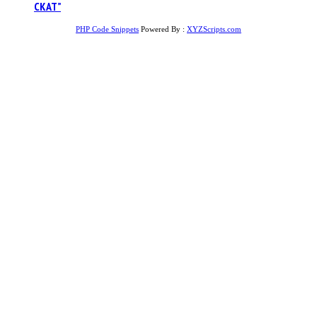
СКАТ”
PHP Code Snippets
Powered By :
XYZScripts.com