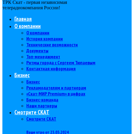
ТРК Скат - первая независимая
телерадиокомпания Роcсии!
Главная
О компании
О компании
История компании
Технические возможности
Документы
Топ-менеджмент
Ритмы города с Сергеем Тюпаевым
Контактная информация
Бизнес
Бизнес
Рекламодателям и партнерам
«Скат-МИР Premium» в цифрах
Бизнес-команда
Наши партнеры
Смотрите СКАТ
Смотрите СКАТ
Ваше утро от 23.03.2024