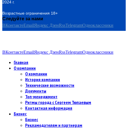
2024 г.
Возрастные ограничения 18+
Следуйте за нами
ВКонтакте
Email
Яндекс Дзен
Rss
Telegram
Одноклассники
ВКонтакте
Email
Яндекс Дзен
Rss
Telegram
Одноклассники
Главная
О компании
О компании
История компании
Технические возможности
Документы
Топ-менеджмент
Ритмы города с Сергеем Тюпаевым
Контактная информация
Бизнес
Бизнес
Рекламодателям и партнерам