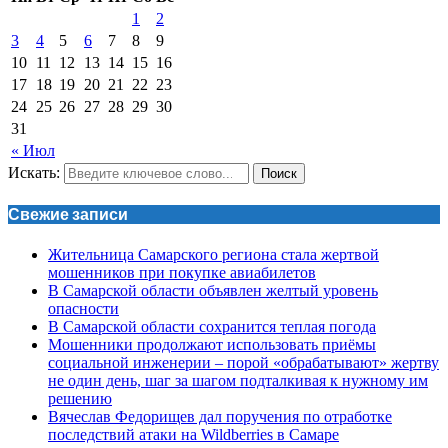
1
2
3
4
5
6
7
8
9
10
11
12
13
14
15
16
17
18
19
20
21
22
23
24
25
26
27
28
29
30
31
« Июл
Искать:
Поиск
Свежие записи
Жительница Самарского региона стала жертвой
мошенников при покупке авиабилетов
В Самарской области объявлен желтый уровень
опасности
В Самарской области сохранится теплая погода
Мошенники продолжают использовать приёмы
социальной инженерии – порой «обрабатывают» жертву
не один день, шаг за шагом подталкивая к нужному им
решению
Вячеслав Федорищев дал поручения по отработке
последствий атаки на Wildberries в Самаре