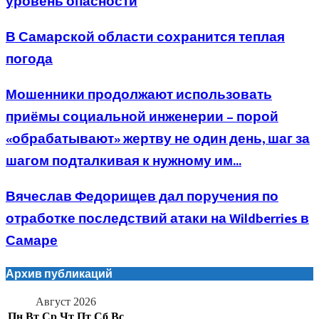
уровень опасности
В Самарской области сохранится теплая
погода
Мошенники продолжают использовать
приёмы социальной инженерии – порой
«обрабатывают» жертву не один день, шаг за
шагом подталкивая к нужному им...
Вячеслав Федорищев дал поручения по
отработке последствий атаки на Wildberries в
Самаре
Архив публикаций
Август 2026
Пн
Вт
Ср
Чт
Пт
Сб
Вс