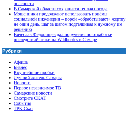
опасности
В Самарской области сохранится теплая погода
Мошенники продолжают использовать приёмы
социальной инженерии – порой «обрабатывают» жертву
не один день, шаг за шагом подталкивая к нужному им
решению
Вячеслав Федорищев дал поручения по отработке
последствий атаки на Wildberries в Самаре
Рубрики
Афиша
Бизнес
Крупнейшие пробки
Лучший житель Самары
Новости
Первое независимое ТВ
Самарские новости
Смотрите СКАТ
События
ТРК-Скат