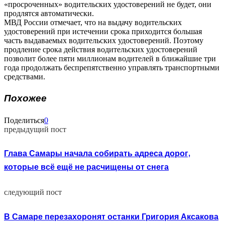
«просроченных» водительских удостоверений не будет, они
продлятся автоматически.
МВД России отмечает, что на выдачу водительских
удостоверений при истечении срока приходится большая
часть выдаваемых водительских удостоверений. Поэтому
продление срока действия водительских удостоверений
позволит более пяти миллионам водителей в ближайшие три
года продолжать беспрепятственно управлять транспортными
средствами.
Похожее
Поделиться
0
предыдущий пост
Глава Самары начала собирать адреса дорог,
которые всё ещё не расчищены от снега
следующий пост
В Самаре перезахоронят останки Григория Аксакова