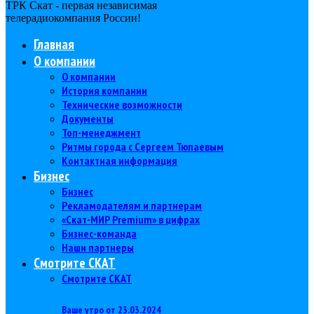
ТРК Скат - первая независимая
телерадиокомпания Роcсии!
Главная
О компании
О компании
История компании
Технические возможности
Документы
Топ-менеджмент
Ритмы города с Сергеем Тюпаевым
Контактная информация
Бизнес
Бизнес
Рекламодателям и партнерам
«Скат-МИР Premium» в цифрах
Бизнес-команда
Наши партнеры
Смотрите СКАТ
Смотрите СКАТ
Ваше утро от 23.03.2024