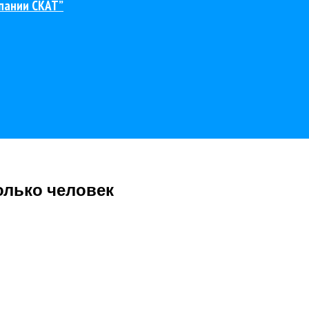
пании СКАТ”
олько человек