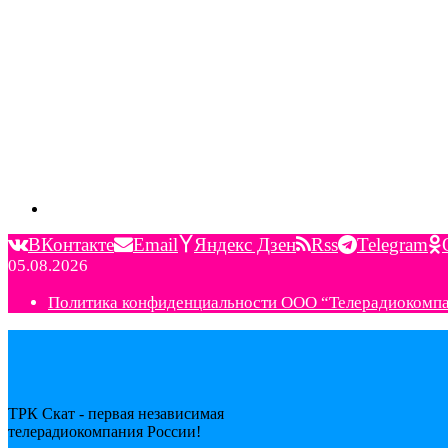
ВКонтакте
Email
Яндекс Дзен
Rss
Telegram
05.08.2026
Политика конфиденциальности ООО “Телерадиокомп
ТРК Скат - первая независимая
телерадиокомпания Роcсии!