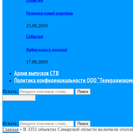
Проводим новый розыгрыш
23.09.2019
События
Любим дарить подарки!
17.09.2019
Архив выпусков СТВ
Политика конфиденциальности ООО “Телерадиоком
Искать:
Поиск
Основное меню
Искать:
Поиск
Главная
»
В 3351 объектах Самарской области включили отопл