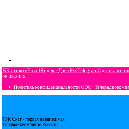
ВКонтакте
Email
Яндекс Дзен
Rss
Telegram
Одноклассни
08.08.2026
Политика конфиденциальности ООО “Телерадиокомп
ТРК Скат - первая независимая
телерадиокомпания Роcсии!