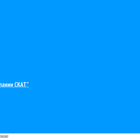
пании СКАТ”
ение