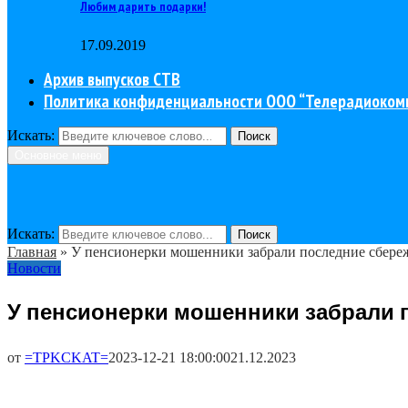
Любим дарить подарки!
17.09.2019
Архив выпусков СТВ
Политика конфиденциальности ООО “Телерадиоком
Искать:
Поиск
Основное меню
Искать:
Поиск
Главная
»
У пенсионерки мошенники забрали последние сбере
Новости
У пенсионерки мошенники забрали 
от
=TPKCKAT=
2023-12-21 18:00:00
21.12.2023