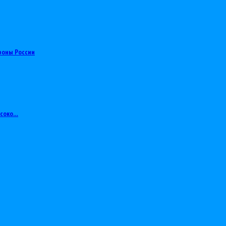
роны России
ысоко…