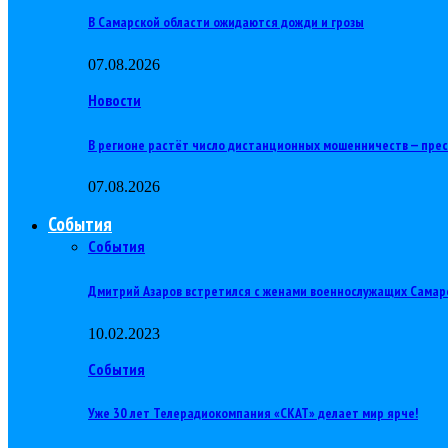
В Самарской области ожидаются дожди и грозы
07.08.2026
Новости
В регионе растёт число дистанционных мошенничеств — пре
07.08.2026
События
События
Дмитрий Азаров встретился с женами военнослужащих Самар
10.02.2023
События
Уже 30 лет Телерадиокомпания «СКАТ» делает мир ярче!