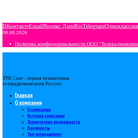
ВКонтакте
Email
Яндекс Дзен
Rss
Telegram
Одноклассни
08.08.2026
Политика конфиденциальности ООО “Телерадиокомп
ТРК Скат - первая независимая
телерадиокомпания Роcсии!
Главная
О компании
О компании
История компании
Технические возможности
Документы
Топ-менеджмент