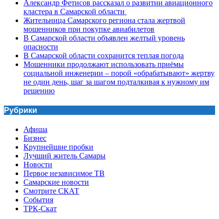
Александр Фетисов рассказал о развитии авиационного
кластера в Самарской области
Жительница Самарского региона стала жертвой
мошенников при покупке авиабилетов
В Самарской области объявлен желтый уровень
опасности
В Самарской области сохранится теплая погода
Мошенники продолжают использовать приёмы
социальной инженерии – порой «обрабатывают» жертву
не один день, шаг за шагом подталкивая к нужному им
решению
Рубрики
Афиша
Бизнес
Крупнейшие пробки
Лучший житель Самары
Новости
Первое независимое ТВ
Самарские новости
Смотрите СКАТ
События
ТРК-Скат