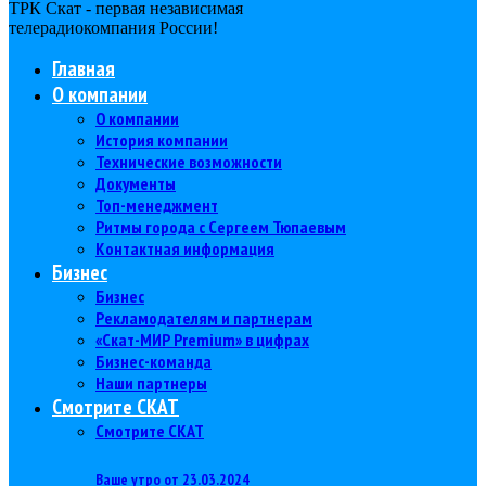
ТРК Скат - первая независимая
телерадиокомпания Роcсии!
Главная
О компании
О компании
История компании
Технические возможности
Документы
Топ-менеджмент
Ритмы города с Сергеем Тюпаевым
Контактная информация
Бизнес
Бизнес
Рекламодателям и партнерам
«Скат-МИР Premium» в цифрах
Бизнес-команда
Наши партнеры
Смотрите СКАТ
Смотрите СКАТ
Ваше утро от 23.03.2024