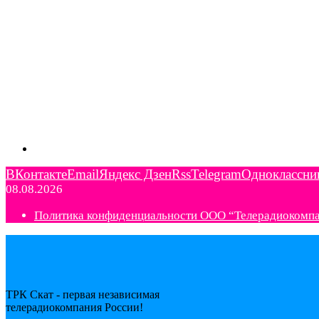
ВКонтакте
Email
Яндекс Дзен
Rss
Telegram
Одноклассни
08.08.2026
Политика конфиденциальности ООО “Телерадиокомп
ТРК Скат - первая независимая
телерадиокомпания Роcсии!