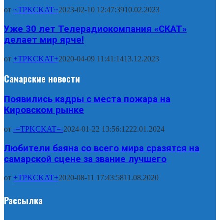
от
~TPKCKAT~
2023-02-10 12:47:39
10.02.2023
Уже 30 лет Телерадиокомпания «СКАТ»
делает мир ярче!
от
+TPKCKAT+
2020-04-09 11:41:14
13.12.2023
Самарские новости
Появились кадры с места пожара на
Кировском рынке
от
-=TPKCKAT=-
2024-01-22 13:56:12
22.01.2024
Любители баяна со всего мира сразятся на
самарской сцене за звание лучшего
от
+TPKCKAT+
2020-08-11 17:43:58
11.08.2020
Рассылка