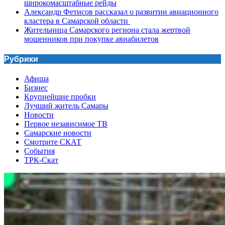
широкомасштабные рейды
Александр Фетисов рассказал о развитии авиационного
кластера в Самарской области
Жительница Самарского региона стала жертвой
мошенников при покупке авиабилетов
Рубрики
Афиша
Бизнес
Крупнейшие пробки
Лучший житель Самары
Новости
Первое независимое ТВ
Самарские новости
Смотрите СКАТ
События
ТРК-Скат