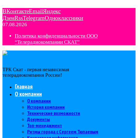
ВКонтакте
Email
Яндекс
Дзен
Rss
Telegram
Одноклассники
07.08.2026
Политика конфиденциальности ООО
“Телерадиокомпании СКАТ”
ТРК Скат - первая независимая
телерадиокомпания Роcсии!
Главная
О компании
О компании
История компании
Технические возможности
Документы
Топ-менеджмент
Ритмы города с Сергеем Тюпаевым
Контактная информация