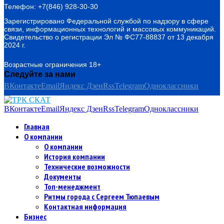
Телефон: +7(846) 928-30-30
Зарегистрировано Федеральной службой по надзору в сфере
связи, информационных технологий и массовых коммуникаций.
Свидетельство о регистрации Эл № ФС77-88837 от 13 декабря
2024 г.
Возрастные ограничения 18+
Следуйте за нами
ВКонтакте
Email
Яндекс Дзен
Rss
Telegram
Одноклассники
ВКонтакте
Email
Яндекс Дзен
Rss
Telegram
Одноклассники
Главная
О компании
О компании
История компании
Технические возможности
Документы
Топ-менеджмент
Ритмы города с Сергеем Тюпаевым
Контактная информация
Бизнес