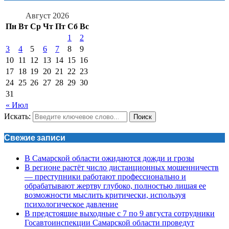
Август 2026
Пн
Вт
Ср
Чт
Пт
Сб
Вс
1
2
3
4
5
6
7
8
9
10
11
12
13
14
15
16
17
18
19
20
21
22
23
24
25
26
27
28
29
30
31
« Июл
Искать:
Поиск
Свежие записи
В Самарской области ожидаются дожди и грозы
В регионе растёт число дистанционных мошенничеств
— преступники работают профессионально и
обрабатывают жертву глубоко, полностью лишая ее
возможности мыслить критически, используя
психологическое давление
В предстоящие выходные с 7 по 9 августа сотрудники
Госавтоинспекции Самарской области проведут