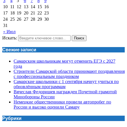
3
4
5
6
7
8
9
10
11
12
13
14
15
16
17
18
19
20
21
22
23
24
25
26
27
28
29
30
31
« Июл
Искать:
Поиск
Свежие записи
Самарским школьникам могут отменить ЕГЭ с 2027
года
Строители Самарской области принимают поздравления
с профессиональным праздником
Самарские школьники с 1 сентября начнут учиться по
обновлённым программам
Вячеслав Федорищев награжден Почетной грамотой
Минобороны России
Немецкие общественники провели автопробег по
России и высоко оценили Самару
Рубрики