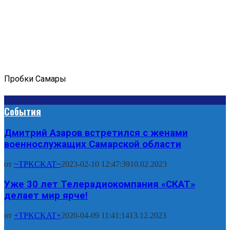
Пробки Самары
События
Дмитрий Азаров встретился с женами
военнослужащих Самарской области
от
~TPKCKAT~
2023-02-10 12:47:39
10.02.2023
Уже 30 лет Телерадиокомпания «СКАТ»
делает мир ярче!
от
+TPKCKAT+
2020-04-09 11:41:14
13.12.2023