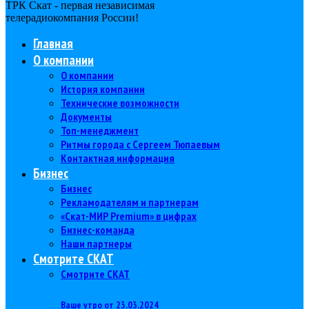
ТРК Скат - первая независимая
телерадиокомпания Роcсии!
Главная
О компании
О компании
История компании
Технические возможности
Документы
Топ-менеджмент
Ритмы города с Сергеем Тюпаевым
Контактная информация
Бизнес
Бизнес
Рекламодателям и партнерам
«Скат-МИР Premium» в цифрах
Бизнес-команда
Наши партнеры
Смотрите СКАТ
Смотрите СКАТ
Ваше утро от 23.03.2024