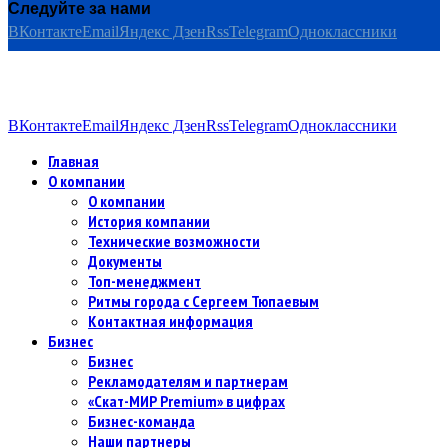
Следуйте за нами
ВКонтакте
Email
Яндекс Дзен
Rss
Telegram
Одноклассники
ВКонтакте
Email
Яндекс Дзен
Rss
Telegram
Одноклассники
Главная
О компании
О компании
История компании
Технические возможности
Документы
Топ-менеджмент
Ритмы города с Сергеем Тюпаевым
Контактная информация
Бизнес
Бизнес
Рекламодателям и партнерам
«Скат-МИР Premium» в цифрах
Бизнес-команда
Наши партнеры