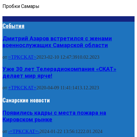
Пробки Самары
События
Дмитрий Азаров встретился с женами
военнослужащих Самарской области
от
~TPKCKAT~
2023-02-10 12:47:39
10.02.2023
Уже 30 лет Телерадиокомпания «СКАТ»
делает мир ярче!
от
+TPKCKAT+
2020-04-09 11:41:14
13.12.2023
Самарские новости
Появились кадры с места пожара на
Кировском рынке
от
-=TPKCKAT=-
2024-01-22 13:56:12
22.01.2024