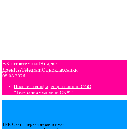
ВКонтакте
Email
Яндекс
Дзен
Rss
Telegram
Одноклассники
08.08.2026
Политика конфиденциальности ООО
“Телерадиокомпании СКАТ”
ТРК Скат - первая независимая