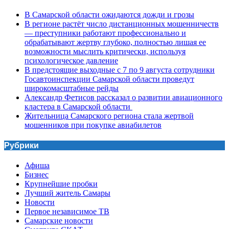
В Самарской области ожидаются дожди и грозы
В регионе растёт число дистанционных мошенничеств
— преступники работают профессионально и
обрабатывают жертву глубоко, полностью лишая ее
возможности мыслить критически, используя
психологическое давление
В предстоящие выходные с 7 по 9 августа сотрудники
Госавтоинспекции Самарской области проведут
широкомасштабные рейды
Александр Фетисов рассказал о развитии авиационного
кластера в Самарской области
Жительница Самарского региона стала жертвой
мошенников при покупке авиабилетов
Рубрики
Афиша
Бизнес
Крупнейшие пробки
Лучший житель Самары
Новости
Первое независимое ТВ
Самарские новости