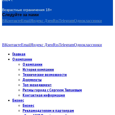
Возрастные ограничения 18+
Следуйте за нами
ВКонтакте
Email
Яндекс Дзен
Rss
Telegram
Одноклассники
ВКонтакте
Email
Яндекс Дзен
Rss
Telegram
Одноклассники
Главная
О компании
О компании
История компании
Технические возможности
Документы
Топ-менеджмент
Ритмы города с Сергеем Тюпаевым
Контактная информация
Бизнес
Бизнес
Рекламодателям и партнерам