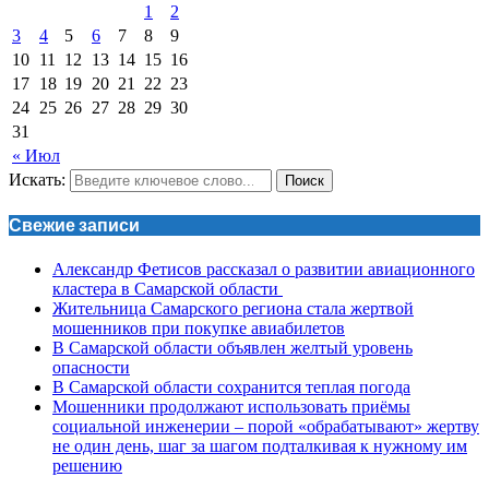
1
2
3
4
5
6
7
8
9
10
11
12
13
14
15
16
17
18
19
20
21
22
23
24
25
26
27
28
29
30
31
« Июл
Искать:
Поиск
Свежие записи
Александр Фетисов рассказал о развитии авиационного
кластера в Самарской области
Жительница Самарского региона стала жертвой
мошенников при покупке авиабилетов
В Самарской области объявлен желтый уровень
опасности
В Самарской области сохранится теплая погода
Мошенники продолжают использовать приёмы
социальной инженерии – порой «обрабатывают» жертву
не один день, шаг за шагом подталкивая к нужному им
решению