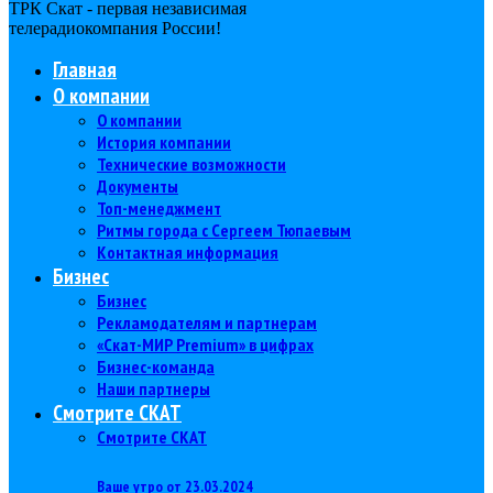
ТРК Скат - первая независимая
телерадиокомпания Роcсии!
Главная
О компании
О компании
История компании
Технические возможности
Документы
Топ-менеджмент
Ритмы города с Сергеем Тюпаевым
Контактная информация
Бизнес
Бизнес
Рекламодателям и партнерам
«Скат-МИР Premium» в цифрах
Бизнес-команда
Наши партнеры
Смотрите СКАТ
Смотрите СКАТ
Ваше утро от 23.03.2024