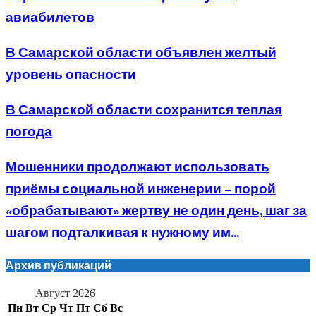
авиабилетов
В Самарской области объявлен желтый
уровень опасности
В Самарской области сохранится теплая
погода
Мошенники продолжают использовать
приёмы социальной инженерии – порой
«обрабатывают» жертву не один день, шаг за
шагом подталкивая к нужному им...
Архив публикаций
Август 2026
Пн
Вт
Ср
Чт
Пт
Сб
Вс