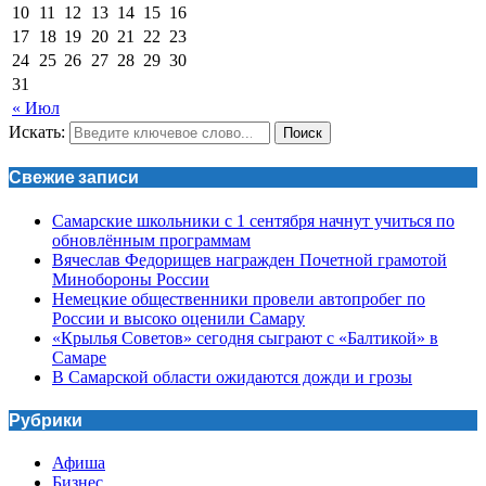
10
11
12
13
14
15
16
17
18
19
20
21
22
23
24
25
26
27
28
29
30
31
« Июл
Искать:
Поиск
Свежие записи
Самарские школьники с 1 сентября начнут учиться по
обновлённым программам
Вячеслав Федорищев награжден Почетной грамотой
Минобороны России
Немецкие общественники провели автопробег по
России и высоко оценили Самару
«Крылья Советов» сегодня сыграют с «Балтикой» в
Самаре
В Самарской области ожидаются дожди и грозы
Рубрики
Афиша
Бизнес