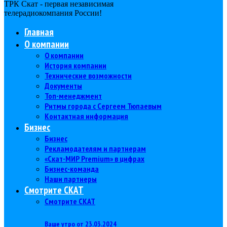
ТРК Скат - первая независимая
телерадиокомпания Роcсии!
Главная
О компании
О компании
История компании
Технические возможности
Документы
Топ-менеджмент
Ритмы города с Сергеем Тюпаевым
Контактная информация
Бизнес
Бизнес
Рекламодателям и партнерам
«Скат-МИР Premium» в цифрах
Бизнес-команда
Наши партнеры
Смотрите СКАТ
Смотрите СКАТ
Ваше утро от 23.03.2024