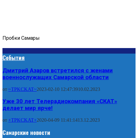
Пробки Самары
События
Дмитрий Азаров встретился с женами
военнослужащих Самарской области
от
~TPKCKAT~
2023-02-10 12:47:39
10.02.2023
Уже 30 лет Телерадиокомпания «СКАТ»
делает мир ярче!
от
+TPKCKAT+
2020-04-09 11:41:14
13.12.2023
Самарские новости