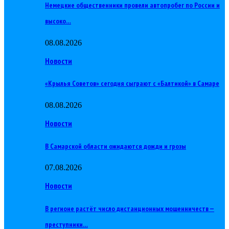
Немецкие общественники провели автопробег по России и
высоко…
08.08.2026
Новости
«Крылья Советов» сегодня сыграют с «Балтикой» в Самаре
08.08.2026
Новости
В Самарской области ожидаются дожди и грозы
07.08.2026
Новости
В регионе растёт число дистанционных мошенничеств —
преступники…