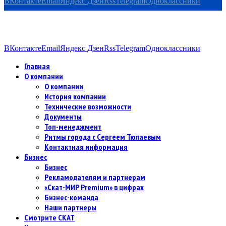
ВКонтакте
Email
Яндекс Дзен
Rss
Telegram
Одноклассники
ВКонтакте
Email
Яндекс Дзен
Rss
Telegram
Одноклассники
Главная
О компании
О компании
История компании
Технические возможности
Документы
Топ-менеджмент
Ритмы города с Сергеем Тюпаевым
Контактная информация
Бизнес
Бизнес
Рекламодателям и партнерам
«Скат-МИР Premium» в цифрах
Бизнес-команда
Наши партнеры
Смотрите СКАТ