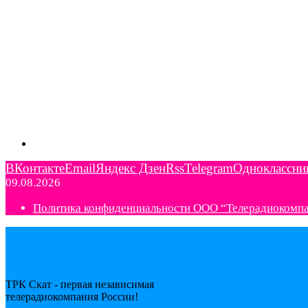
ВКонтакте
Email
Яндекс Дзен
Rss
Telegram
Одноклассни
09.08.2026
Политика конфиденциальности ООО “Телерадиокомп
ТРК Скат - первая независимая
телерадиокомпания Роcсии!