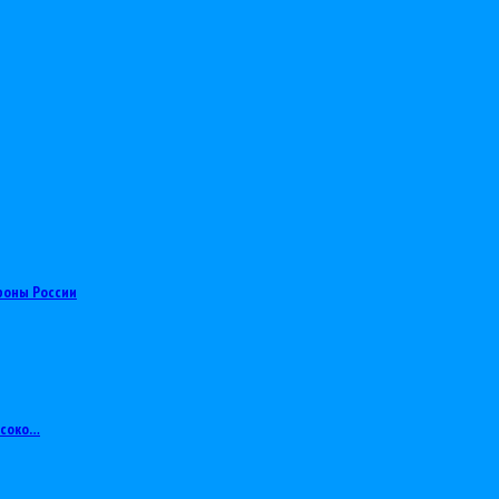
роны России
ысоко…