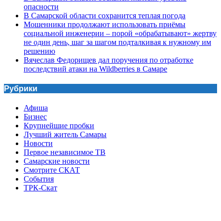
опасности
В Самарской области сохранится теплая погода
Мошенники продолжают использовать приёмы
социальной инженерии – порой «обрабатывают» жертву
не один день, шаг за шагом подталкивая к нужному им
решению
Вячеслав Федорищев дал поручения по отработке
последствий атаки на Wildberries в Самаре
Рубрики
Афиша
Бизнес
Крупнейшие пробки
Лучший житель Самары
Новости
Первое независимое ТВ
Самарские новости
Смотрите СКАТ
События
ТРК-Скат