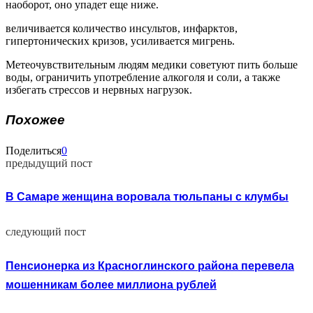
наоборот, оно упадет еще ниже.
величивается количество инсультов, инфарктов,
гипертонических кризов, усиливается мигрень.
Метеочувствительным людям медики советуют пить больше
воды, ограничить употребление алкоголя и соли, а также
избегать стрессов и нервных нагрузок.
Похожее
Поделиться
0
предыдущий пост
В Самаре женщина воровала тюльпаны с клумбы
следующий пост
Пенсионерка из Красноглинского района перевела
мошенникам более миллиона рублей