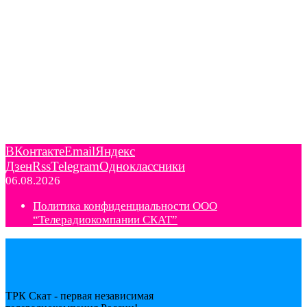
ВКонтакте
Email
Яндекс
Дзен
Rss
Telegram
Одноклассники
06.08.2026
Политика конфиденциальности ООО
“Телерадиокомпании СКАТ”
ТРК Скат - первая независимая