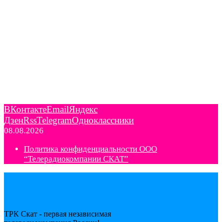
ВКонтакте
Email
Яндекс
Дзен
Rss
Telegram
Одноклассники
08.08.2026
Политика конфиденциальности ООО
“Телерадиокомпании СКАТ”
ТРК Скат - первая независимая