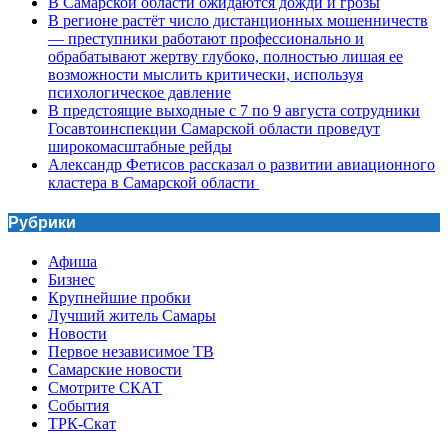
В Самарской области ожидаются дожди и грозы
В регионе растёт число дистанционных мошенничеств
— преступники работают профессионально и
обрабатывают жертву глубоко, полностью лишая ее
возможности мыслить критически, используя
психологическое давление
В предстоящие выходные с 7 по 9 августа сотрудники
Госавтоинспекции Самарской области проведут
широкомасштабные рейды
Александр Фетисов рассказал о развитии авиационного
кластера в Самарской области
Рубрики
Афиша
Бизнес
Крупнейшие пробки
Лучший житель Самары
Новости
Первое независимое ТВ
Самарские новости
Смотрите СКАТ
События
ТРК-Скат