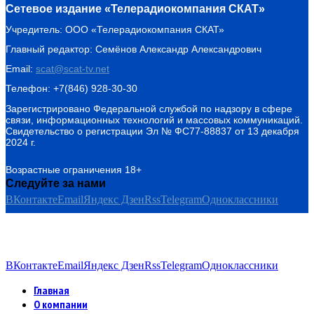
Сетевое издание «Телерадиокомпания СКАТ»
Учредитель: ООО «Телерадиокомпания СКАТ»
Главный редактор: Семёнов Александр Александрович
Email:
scat@scat-tv.net
Телефон: +7(846) 928-30-30
Зарегистрировано Федеральной службой по надзору в сфере
связи, информационных технологий и массовых коммуникаций.
Свидетельство о регистрации Эл № ФС77-88837 от 13 декабря
2024 г.
Возрастные ограничения 18+
Следуйте за нами
ВКонтакте
Email
Яндекс Дзен
Rss
Telegram
Одноклассники
ВКонтакте
Email
Яндекс Дзен
Rss
Telegram
Одноклассники
Главная
О компании