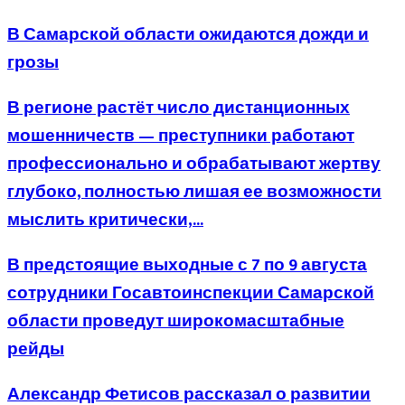
В Самарской области ожидаются дожди и
грозы
В регионе растёт число дистанционных
мошенничеств — преступники работают
профессионально и обрабатывают жертву
глубоко, полностью лишая ее возможности
мыслить критически,...
В предстоящие выходные с 7 по 9 августа
сотрудники Госавтоинспекции Самарской
области проведут широкомасштабные
рейды
Александр Фетисов рассказал о развитии