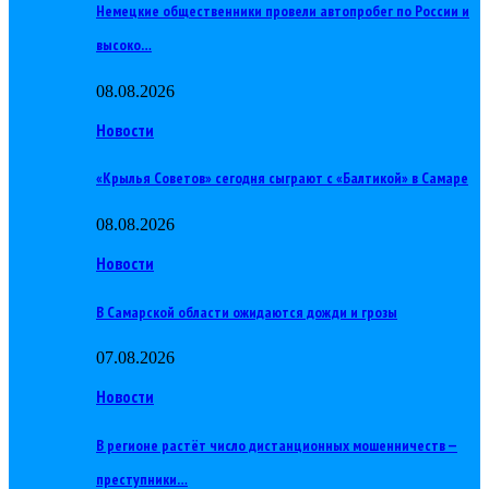
Немецкие общественники провели автопробег по России и
высоко…
08.08.2026
Новости
«Крылья Советов» сегодня сыграют с «Балтикой» в Самаре
08.08.2026
Новости
В Самарской области ожидаются дожди и грозы
07.08.2026
Новости
В регионе растёт число дистанционных мошенничеств —
преступники…