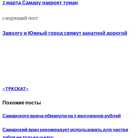
2 марта Самару накроет туман
следующий пост
Заволгу и Южный город свяжут канатной дорогой
~TPKCKAT~
Похожие посты
Самарского врача обманули на 5 миллионов рублей
Самарский врач рекомендует использовать для чистки
зубов не только щëтку