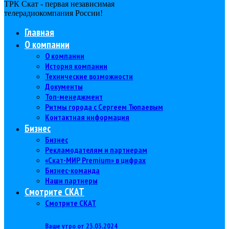
ТРК Скат - первая независимая
телерадиокомпания Роcсии!
Главная
О компании
О компании
История компании
Технические возможности
Документы
Топ-менеджмент
Ритмы города с Сергеем Тюпаевым
Контактная информация
Бизнес
Бизнес
Рекламодателям и партнерам
«Скат-МИР Premium» в цифрах
Бизнес-команда
Наши партнеры
Смотрите СКАТ
Смотрите СКАТ
Ваше утро от 23.03.2024