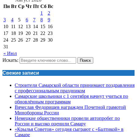
Пн
Вт
Ср
Чт
Пт
Сб
Вс
1
2
3
4
5
6
7
8
9
10
11
12
13
14
15
16
17
18
19
20
21
22
23
24
25
26
27
28
29
30
31
« Июл
Искать:
Поиск
Свежие записи
Строители Самарской области принимают поздравления
с профессиональным праздником
Самарские школьники с 1 сентября начнут учиться по
обновлённым программам
Вячеслав Федорищев награжден Почетной грамотой
Минобороны России
Немецкие общественники провели автопробег по
России и высоко оценили Самару
«Крылья Советов» сегодня сыграют с «Балтикой» в
Самаре