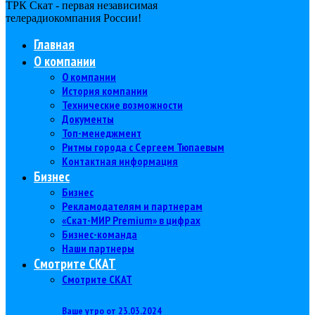
ТРК Скат - первая независимая
телерадиокомпания Роcсии!
Главная
О компании
О компании
История компании
Технические возможности
Документы
Топ-менеджмент
Ритмы города с Сергеем Тюпаевым
Контактная информация
Бизнес
Бизнес
Рекламодателям и партнерам
«Скат-МИР Premium» в цифрах
Бизнес-команда
Наши партнеры
Смотрите СКАТ
Смотрите СКАТ
Ваше утро от 23.03.2024