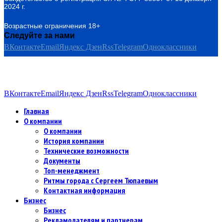
2024 г.
Возрастные ограничения 18+
Следуйте за нами
ВКонтакте
Email
Яндекс Дзен
Rss
Telegram
Одноклассники
ВКонтакте
Email
Яндекс Дзен
Rss
Telegram
Одноклассники
Главная
О компании
О компании
История компании
Технические возможности
Документы
Топ-менеджмент
Ритмы города с Сергеем Тюпаевым
Контактная информация
Бизнес
Бизнес
Рекламодателям и партнерам